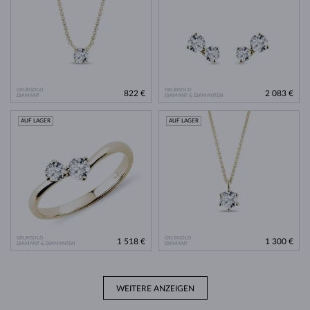
GELBGOLD
GELBGOLD
822 €
2 083 €
DIAMANT
DIAMANT & DIAMANTEN
AUF LAGER
AUF LAGER
GELBGOLD
GELBGOLD
1 518 €
1 300 €
DIAMANT & DIAMANTEN
DIAMANT
WEITERE ANZEIGEN