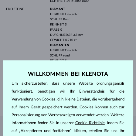
ECHTHEIT
14 kt 585/1000
EDELSTEINE
DIAMANT
HERKUNFT
natürlich
SCHLIFF
Rund
REINHEIT
SI
FARBE
G
DURCHMESSER
3.8 mm
GEWICHT
0.210 ct
DIAMANTEN
HERKUNFT
natürlich
SCHLIFF
rund
REINHEIT
SI
FARBE
G
DURCHMESSER
3.5 mm
WILLKOMMEN BEI KLENOTA
GEWICHT
0.165 ct
Um sicherzustellen, dass unsere Website ordnungsgemäß
BREITE
7.3 mm
funktioniert, benötigen wir Ihr Einverständnis für die
LÄNGE
400.00 mm
Verwendung von Cookies, d. h. kleine Dateien, die vorübergehend
GEWICHT
1.30 g
auf Ihrem Gerät gespeichert werden. Cookies können auch zur
Personalisierung von Werbeanzeigen verwendet werden. Weitere
Informationen finden Sie in unserer
Cookie-Richtlinie
. Indem Sie
SCHMUCK AUS DEM
KLENOTA ATELIER
auf „Akzeptieren und fortfahren“ klicken, erteilen Sie uns Ihr