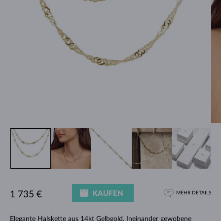
KAUFEN
1 735 €
MEHR DETAILS
Elegante
Halskette
aus 14kt Gelbgold. Ineinander gewobene