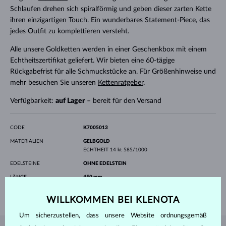
Schlaufen drehen sich spiralförmig und geben dieser zarten Kette
ihren einzigartigen Touch. Ein wunderbares Statement-Piece, das
jedes Outfit zu komplettieren versteht.
Alle unsere Goldketten werden in einer Geschenkbox mit einem
Echtheitszertifikat geliefert. Wir bieten eine 60-tägige
Rückgabefrist für alle Schmuckstücke an. Für Größenhinweise und
mehr besuchen Sie unseren
Kettenratgeber
.
Verfügbarkeit:
auf Lager
– bereit für den Versand
CODE
K7005013
MATERIALIEN
GELBGOLD
ECHTHEIT
14 kt 585/1000
EDELSTEINE
OHNE EDELSTEIN
LÄNGE
450 mm
GEWICHT
6.55 g
WILLKOMMEN BEI KLENOTA
Um sicherzustellen, dass unsere Website ordnungsgemäß