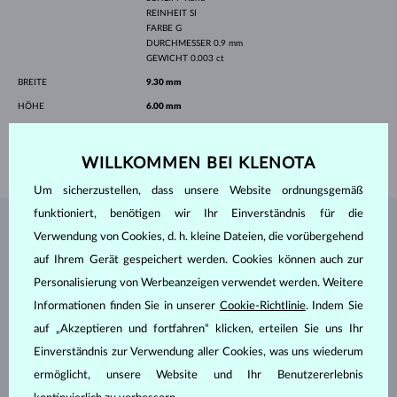
REINHEIT
SI
FARBE
G
DURCHMESSER
0.9 mm
GEWICHT
0.003 ct
BREITE
9.30 mm
HÖHE
6.00 mm
LÄNGE
420.00 mm
GEWICHT
1.25 g
WILLKOMMEN BEI KLENOTA
Um sicherzustellen, dass unsere Website ordnungsgemäß
funktioniert, benötigen wir Ihr Einverständnis für die
SCHMUCK AUS DEM
KLENOTA ATELIER
Verwendung von Cookies, d. h. kleine Dateien, die vorübergehend
auf Ihrem Gerät gespeichert werden. Cookies können auch zur
Personalisierung von Werbeanzeigen verwendet werden. Weitere
Informationen finden Sie in unserer
Cookie-Richtlinie
. Indem Sie
auf „Akzeptieren und fortfahren“ klicken, erteilen Sie uns Ihr
Einverständnis zur Verwendung aller Cookies, was uns wiederum
ermöglicht, unsere Website und Ihr Benutzererlebnis