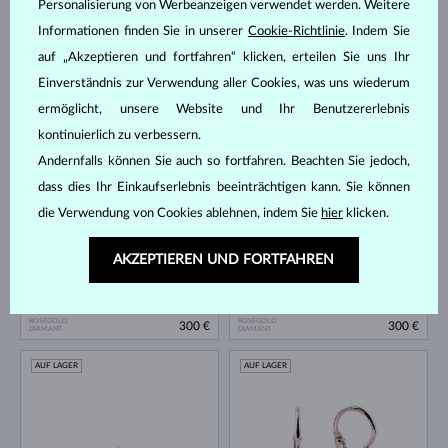
Personalisierung von Werbeanzeigen verwendet werden. Weitere
Informationen finden Sie in unserer
Cookie-Richtlinie
. Indem Sie
auf „Akzeptieren und fortfahren“ klicken, erteilen Sie uns Ihr
Einverständnis zur Verwendung aller Cookies, was uns wiederum
ermöglicht, unsere Website und Ihr Benutzererlebnis
ROSÉGOLD
ROSÉGOLD
735 €
605 €
ZIRKÓNIE
OHNE EDELSTEIN
kontinuierlich zu verbessern.
AUF LAGER
AUF LAGER
Andernfalls können Sie auch so fortfahren. Beachten Sie jedoch,
dass dies Ihr Einkaufserlebnis beeinträchtigen kann. Sie können
die Verwendung von Cookies ablehnen, indem Sie
hier
klicken.
AKZEPTIEREN UND FORTFAHREN
ROSÉGOLD
ROSÉGOLD
300 €
300 €
DIAMANT
DIAMANT
AUF LAGER
AUF LAGER