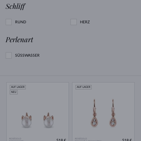
Schliff
RUND
HERZ
Perlenart
SÜSSWASSER
AUF LAGER
AUF LAGER
NEU
ROSÉGOLD
ROSÉGOLD
518 €
518 €