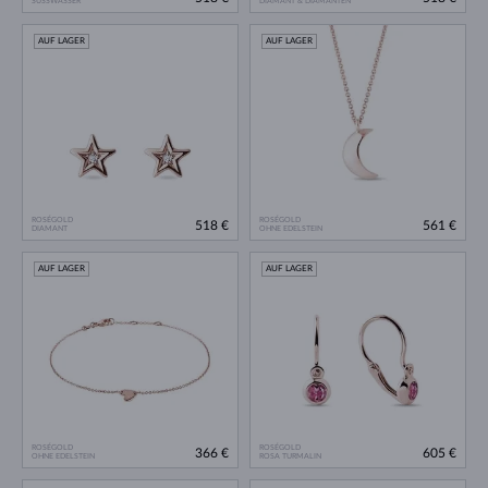
SÜSSWASSER
DIAMANT & DIAMANTEN
AUF LAGER
AUF LAGER
ROSÉGOLD
ROSÉGOLD
518 €
561 €
DIAMANT
OHNE EDELSTEIN
AUF LAGER
AUF LAGER
ROSÉGOLD
ROSÉGOLD
366 €
605 €
OHNE EDELSTEIN
ROSA TURMALIN