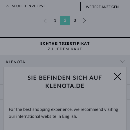
NEUHEITEN ZUERST
WEITERE ANZEIGEN
«
1
2
3
»
ECHTHEITSZERTIFIKAT
ZU JEDEM KAUF
KLENOTA
KONTAKTINFORMATIONEN
EINKAUF
SIE BEFINDEN SICH AUF
SHOWROOM
KLENOTA.DE
ZAHLUNG UND VERSAND
ÜBER UNS
SCHMUCK
RÜCKGABE UND UMTAUSCH
PRESSE
RINGGRÖSSEN UND ANPASSUNGEN
REKLAMATION
IMPRESSUM
CHANGE COUNTRY
For the best shopping experience, we recommend visiting
KETTENGRÖSSEN UND -ARTEN
TRAURINGE AUSWÄHLEN
BLOG
our international website in English.
ARMBANDGRÖSSEN
ECHTHEITSZERTIFIKATE
Deutschland & Österreich
NEWSLETTER
OHRRINGVERSCHLÜSSE
GESCHÄFTSBEDINGUNGEN