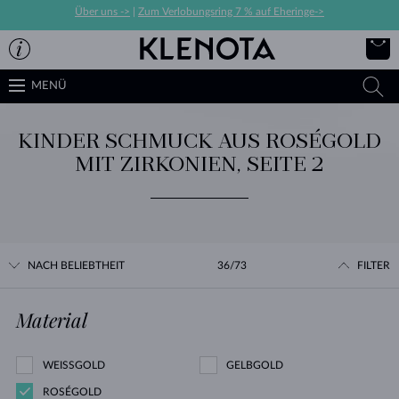
Über uns ->
|
Zum Verlobungsring 7 % auf Eheringe->
MENÜ
KINDER SCHMUCK AUS ROSÉGOLD
MIT ZIRKONIEN, SEITE 2
NACH BELIEBTHEIT
36/73
FILTER
Material
WEISSGOLD
GELBGOLD
ROSÉGOLD