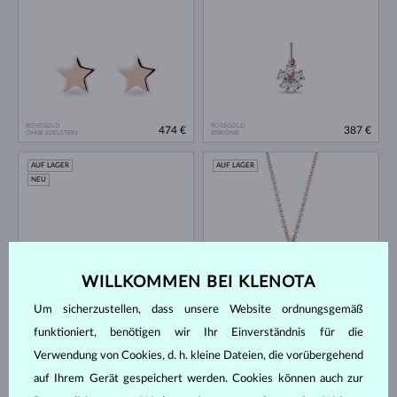
ROSÉGOLD
ROSÉGOLD
474 €
387 €
OHNE EDELSTEIN
ZIRKÓNIE
AUF LAGER
AUF LAGER
NEU
WILLKOMMEN BEI KLENOTA
Um sicherzustellen, dass unsere Website ordnungsgemäß
ROSÉGOLD
ROSÉGOLD
518 €
648 €
SÜSSWASSER
DIAMANT
funktioniert, benötigen wir Ihr Einverständnis für die
AUF LAGER
AUF LAGER
Verwendung von Cookies, d. h. kleine Dateien, die vorübergehend
auf Ihrem Gerät gespeichert werden. Cookies können auch zur