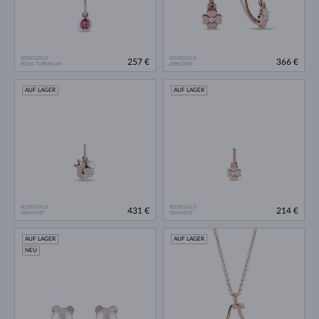
ROSÉGOLD
ROSÉGOLD
257 €
366 €
ROSA TURMALIN
ZIRKÓNIE
AUF LAGER
AUF LAGER
ROSÉGOLD
ROSÉGOLD
431 €
214 €
DIAMANT
DIAMANT
AUF LAGER
AUF LAGER
NEU