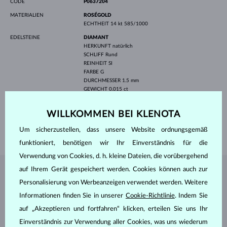
CODE
P0637204
MATERIALIEN
ROSÉGOLD
ECHTHEIT
14 kt 585/1000
EDELSTEINE
DIAMANT
HERKUNFT
natürlich
SCHLIFF
Rund
REINHEIT
SI
FARBE
G
DURCHMESSER
1.5 mm
GEWICHT
0.015 ct
BREITE
6.50 mm
WILLKOMMEN BEI KLENOTA
HÖHE
8.00 mm
Um sicherzustellen, dass unsere Website ordnungsgemäß
GEWICHT
0.45 g
funktioniert, benötigen wir Ihr Einverständnis für die
Verwendung von Cookies, d. h. kleine Dateien, die vorübergehend
auf Ihrem Gerät gespeichert werden. Cookies können auch zur
SCHMUCK AUS DEM
KLENOTA ATELIER
Personalisierung von Werbeanzeigen verwendet werden. Weitere
Informationen finden Sie in unserer
Cookie-Richtlinie
. Indem Sie
auf „Akzeptieren und fortfahren“ klicken, erteilen Sie uns Ihr
Einverständnis zur Verwendung aller Cookies, was uns wiederum