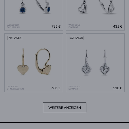
WEISSGOLD
WEISSGOLD
735 €
431 €
SAPHIR BLAU
DIAMANT
AUF LAGER
AUF LAGER
GELBGOLD
WEISSGOLD
605 €
518 €
OHNE EDELSTEIN
DIAMANT
WEITERE ANZEIGEN