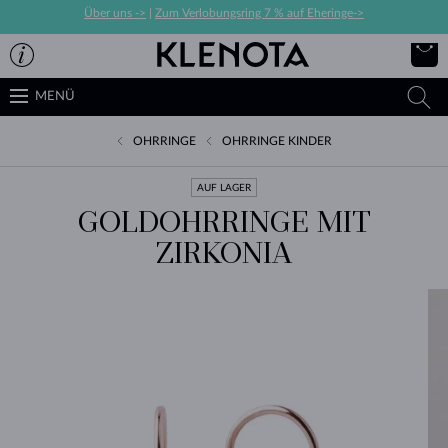
Über uns ->
|
Zum Verlobungsring 7 % auf Eheringe->
MENÜ
OHRRINGE
OHRRINGE KINDER
AUF LAGER
GOLDOHRRINGE MIT
ZIRKONIA