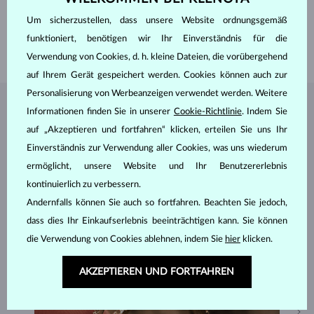
BREITE
7.5 mm
Um sicherzustellen, dass unsere Website ordnungsgemäß
HÖHE
14 mm
funktioniert, benötigen wir Ihr Einverständnis für die
GEWICHT
1.5 g
Verwendung von Cookies, d. h. kleine Dateien, die vorübergehend
auf Ihrem Gerät gespeichert werden. Cookies können auch zur
Personalisierung von Werbeanzeigen verwendet werden. Weitere
SCHMUCK AUS DEM
KLENOTA ATELIER
Informationen finden Sie in unserer
Cookie-Richtlinie
. Indem Sie
auf „Akzeptieren und fortfahren“ klicken, erteilen Sie uns Ihr
Einverständnis zur Verwendung aller Cookies, was uns wiederum
ermöglicht, unsere Website und Ihr Benutzererlebnis
kontinuierlich zu verbessern.
Andernfalls können Sie auch so fortfahren. Beachten Sie jedoch,
dass dies Ihr Einkaufserlebnis beeinträchtigen kann. Sie können
die Verwendung von Cookies ablehnen, indem Sie
hier
klicken.
AKZEPTIEREN UND FORTFAHREN