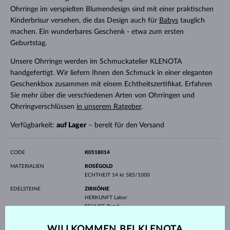
Ohrringe im verspielten Blumendesign sind mit einer praktischen
Kinderbrisur versehen, die das Design auch für
Babys
tauglich
machen. Ein wunderbares Geschenk - etwa zum ersten
Geburtstag.
Unsere Ohrringe werden im Schmuckatelier KLENOTA
handgefertigt. Wir liefern Ihnen den Schmuck in einer eleganten
Geschenkbox zusammen mit einem Echtheitszertifikat. Erfahren
Sie mehr über die verschiedenen Arten von Ohrringen und
Ohrringverschlüssen
in unserem Ratgeber
.
Verfügbarkeit:
auf Lager
– bereit für den Versand
CODE
K0518014
MATERIALIEN
ROSÉGOLD
ECHTHEIT
14 kt 585/1000
EDELSTEINE
ZIRKÓNIE
HERKUNFT
Labor
SCHLIFF
Rund
DURCHMESSER
2.5 mm
GEWICHT
1.250 ct
WILLKOMMEN BEI KLENOTA