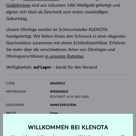
Goldohrringe
sind aus robustem 14kt Weißgold gefertigt und
eignen sich ideal als Geschenk zum ersten zweistelligen
Geburtstag.
Unsere Ohrringe werden im Schmuckatelier KLENOTA
handgefertigt. Wir liefern Ihnen den Schmuck in einer eleganten
Geschenkbox zusammen mit einem Echtheitszertifikat. Erfahren
Sie mehr über die verschiedenen Arten von Ohrringen und
Ohrringverschlüssen
in unserem Ratgeber
.
Verfügbarkeit:
auf Lager
– bereit für den Versand
CODE
K0629012
MATERIALIEN
WEISSGOLD
ECHTHEIT
14 kt 585/1000
EDELSTEINE
OHNE EDELSTEIN
BREITE
3 mm
HÖHE
11 mm
WILLKOMMEN BEI KLENOTA
GEWICHT
1.00 g