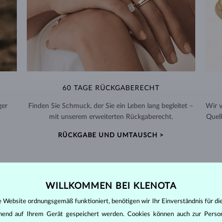
60 TAGE RÜCKGABERECHT
ger
Finden Sie Schmuck, der Sie ein Leben lang begleitet –
Wir 
mit unserem erweiterten Rückgaberecht.
Quell
RÜCKGABE UND UMTAUSCH >
WILLKOMMEN BEI KLENOTA
DIAMANT
SCHMUCK
e Website ordnungsgemäß funktioniert, benötigen wir Ihr Einverständnis für di
ehend auf Ihrem Gerät gespeichert werden. Cookies können auch zur Perso
den zunächst die grundsätzlichen Parameter bewertet - die sogenannte