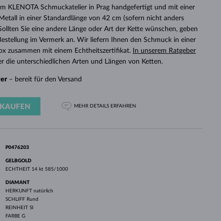
WEISSGOLD
ROSÉGOLD
WEISSGOLD
 im KLENOTA Schmuckatelier in Prag handgefertigt und mit einer
DURCHSEHEN
etall in einer Standardlänge von 42 cm (sofern nicht anders
 Sollten Sie eine andere Länge oder Art der Kette wünschen, geben
r Bestellung im Vermerk an. Wir liefern Ihnen den Schmuck in einer
x zusammen mit einem Echtheitszertifikat.
In unserem Ratgeber
r die unterschiedlichen Arten und Längen von Ketten.
ger
– bereit für den Versand
KAUFEN
MEHR DETAILS
ERFAHREN
P0476203
GELBGOLD
ECHTHEIT
14 kt 585/1000
DIAMANT
HERKUNFT
natürlich
SCHLIFF
Rund
REINHEIT
SI
FARBE
G