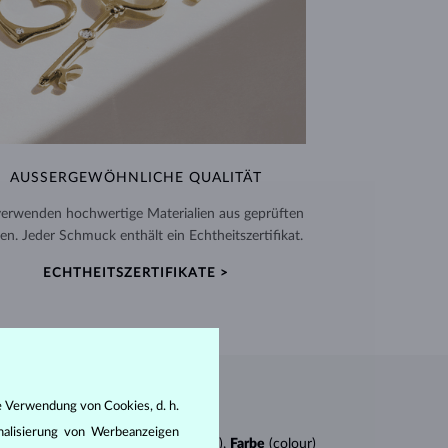
AUSSERGEWÖHNLICHE QUALITÄT
verwenden hochwertige Materialien aus geprüften
en. Jeder Schmuck enthält ein Echtheitszertifikat.
ECHTHEITSZERTIFIKATE >
e Verwendung von Cookies, d. h.
nalisierung von Werbeanzeigen
n
4Cs
:
Schliff
(cut),
Reinheit
(clarity),
Farbe
(colour)