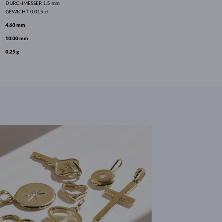
DURCHMESSER
1.5 mm
GEWICHT
0.015 ct
4.60 mm
10.00 mm
0.25 g