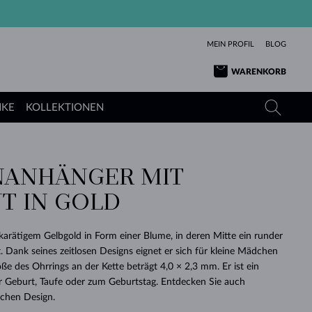
MEIN PROFIL
BLOG
WARENKORB
NKE
KOLLEKTIONEN
ANHÄNGER MIT
GELBGOLD
TANSANITE
TURMALINE
SAPHIRE
T IN GOLD
ROSÉGOLD
TOPASE
MOLDAVITE
SMARAGDE
TURMALINE
MINERALKETTEN
MOLDAVITE
arätigem Gelbgold in Form einer Blume, in deren Mitte ein runder
ARMBÄNDER
KOLLEKTIONEN
SCHENKEN
RICHTIGEN
ANGEBOT
KLENOTA
SIMPLEN
PERLEN
SCHÖN
LIEBE
. Dank seines zeitlosen Designs eignet er sich für kleine Mädchen
MOLDAVITE
PERLEN ANHÄNGER
MINERALIEN
ße des Ohrrings an der Kette beträgt 4,0 × 2,3 mm. Er ist ein
BABY-OHRRINGE
WEISSGOLD
HOCHZEITSSCHMUCK
DINGE
 Geburt, Taufe oder zum Geburtstag. Entdecken Sie auch
ichen Design.
HOCHZEITSOHRRINGE
GELBGOLD
GELBGOLD
DURCHSEHEN
DURCHSEHEN
DURCHSEHEN
DURCHSEHEN
DURCHSEHEN
DURCHSEHEN
DURCHSEHEN
DURCHSEHEN
DURCHSEHEN