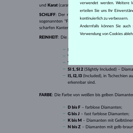
verwendet werden. Weitere I
und
Karat
(carat). All diese Eigenschaften haben e
erteilen Sie uns Ihr Einverst
SCHLIFF
: Der richtige Schliff verleiht dem Diaman
kontinuierlich zu verbessern.
sogenannten “Fantasieschliffen”, in die ein Diaman
Andernfalls können Sie auch s
scharfen Kanten, besonders beliebt bei
Verlobungsr
Verwendung von Cookies ableh
REINHEIT
: Die Anzahl, Größe und Verteilung soge
IF
(Internally Flawless) – absolut 
VVS 1, VVS 2
(Very Very Slightly I
VS 1, VS 2
(Very Slightly Included)
SI 1, SI 2
(Slightly Included) – Diam
I1, I2, I3
(Included), in Tschechien a
erkennbar sind.
FARBE
: Die Farbe von weißen bis gelben Diamanten
D bis F
– farblose Diamanten;
G bis J
– fast farblose Diamanten;
K bis M
– Diamanten mit Gelbtöne
N bis Z
– Diamanten mit gelb-brau