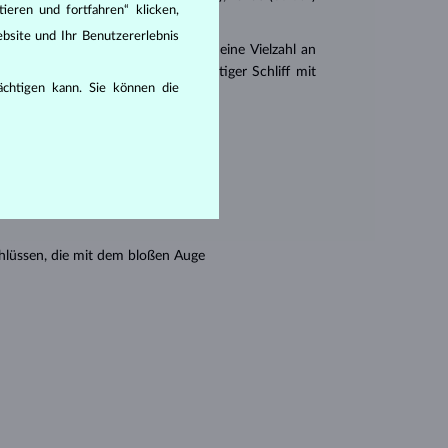
ieren und fortfahren“ klicken,
bsite und Ihr Benutzererlebnis
er
Brillantschliff
. Es gibt aber auch eine Vielzahl an
r Princess (ein drei- oder vierseitiger Schliff mit
rächtigen kann. Sie können die
en seine Reinheit:
hlüssen, die mit dem bloßen Auge