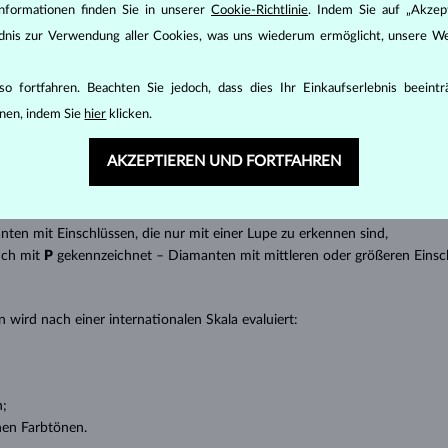
nformationen finden Sie in unserer
Cookie-Richtlinie
. Indem Sie auf „Akzept
inen wesentlichen Einfluss auf den Preis eines Diamanten.
ändnis zur Verwendung aller Cookies, was uns wiederum ermöglicht, unsere We
ten seinen strahlenden Glanz. Der beliebteste Schliff ein Rundschliff, d
t gebracht werden kann, z.B. Marquise, Baguette, Herz, Tropfen, Oval ode
o fortfahren. Beachten Sie jedoch, dass dies Ihr Einkaufserlebnis beeint
ingen
).
nen, indem Sie
hier
klicken.
nannter “Einschlüsse” oder innerer Unreinheiten eines Diamanten bestimm
AKZEPTIEREN UND FORTFAHREN
transparente Diamanten ohne Einschlüsse,
ncluded) – Diamanten mit sehr kleinen Einschlüssen,
 – Diamanten mit kleinen Einschlüssen,
anten mit Einschlüssen, die nur mit einer Lupe zu erkennen sind,
uch mit
P
gekennzeichnet – Diamanten mit mittleren oder größeren Einsc
 wird nach einer internationalen Skala evaluiert:
n;
nen Farbtönen.