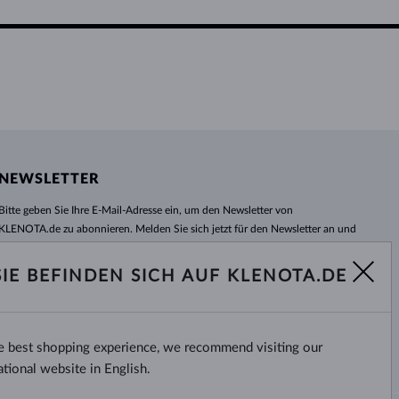
NEWSLETTER
Bitte geben Sie Ihre E-Mail-Adresse ein, um den Newsletter von
KLENOTA.de zu abonnieren. Melden Sie sich jetzt für den Newsletter an und
bleiben Sie auch in Zukunft informiert. So verpassen Sie keine Neuheit und
kein Sonderangebot mehr!
SIE BEFINDEN SICH AUF KLENOTA.DE
ABONNIEREN
he best shopping experience, we recommend visiting our
Ja, ich möchte interessante
Neuigkeiten per E-Mail erhalten.
ational website in English.