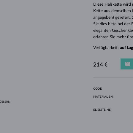
HALO-DESIGN
ORIGINELLE SETS
AMETHYSTE
EINZELOHRRINGE
EDELSTEINE
SÜSSWASSERPERLEN
LÜNETTENFASSUNG
FÜR DIE MUTTER
WEISSGOLD
MORGANITE
TOPASE
RUBINE
GESCHENKIDEEN
Diese Halskette wird
Kette aus demselben M
GELBGOLD
MAGNETISCHE HALSKETTEN
ROSÉGOLD
angegeben) geliefert.
ROSÉGOLD
GRAVIERBARER SCHMUCK
Sie dies bitte bei de
eleganten Geschenkbo
LETNÍ VRSTVENÍ
erfahren Sie mehr übe
Verfügbarkeit:
auf La
214 €
CODE
MATERIALIEN
SSERN
EDELSTEINE