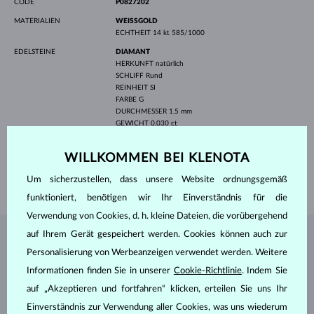
CODE
P0827202
MATERIALIEN
WEISSGOLD
ECHTHEIT
14 kt 585/1000
EDELSTEINE
DIAMANT
HERKUNFT
natürlich
SCHLIFF
Rund
REINHEIT
SI
FARBE
G
DURCHMESSER
1.5 mm
GEWICHT
0.030 ct
BREITE
7.00 mm
WILLKOMMEN BEI KLENOTA
HÖHE
13.60 mm
Um sicherzustellen, dass unsere Website ordnungsgemäß
GEWICHT
0.55 g
funktioniert, benötigen wir Ihr Einverständnis für die
Verwendung von Cookies, d. h. kleine Dateien, die vorübergehend
auf Ihrem Gerät gespeichert werden. Cookies können auch zur
SCHMUCK AUS DEM
KLENOTA ATELIER
Personalisierung von Werbeanzeigen verwendet werden. Weitere
Informationen finden Sie in unserer
Cookie-Richtlinie
. Indem Sie
auf „Akzeptieren und fortfahren“ klicken, erteilen Sie uns Ihr
Einverständnis zur Verwendung aller Cookies, was uns wiederum