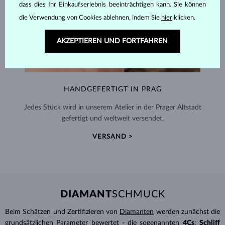
dass dies Ihr Einkaufserlebnis beeinträchtigen kann. Sie können
die Verwendung von Cookies ablehnen, indem Sie
hier
klicken.
AKZEPTIEREN UND FORTFAHREN
HANDGEFERTIGT IN PRAG
Jedes Stück wird in unserem Atelier in der Prager Altstadt
gefertigt und weltweit versendet.
VERSAND >
DIAMANT
SCHMUCK
Beim Schätzen und Zertifizieren von
Diamanten
werden zunächst die
grundsätzlichen Parameter bewertet - die sogenannten
4Cs
:
Schliff