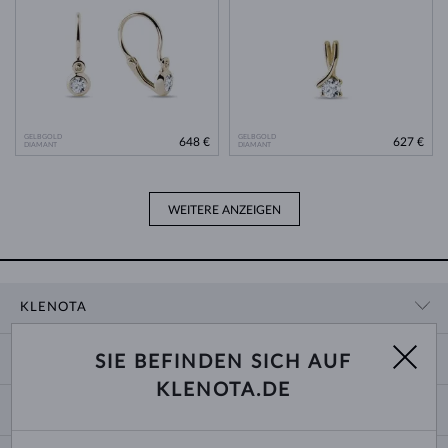
GELBGOLD
GELBGOLD
648 €
627 €
DIAMANT
DIAMANT
WEITERE ANZEIGEN
KLENOTA
KONTAKTINFORMATIONEN
EINKAUF
SIE BEFINDEN SICH AUF
SHOWROOM
KLENOTA.DE
ZAHLUNG UND VERSAND
ÜBER UNS
SCHMUCK
RÜCKGABE UND UMTAUSCH
PRESSE
RINGGRÖSSEN UND ANPASSUNGEN