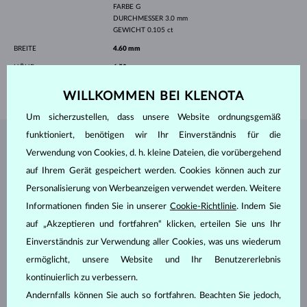
FARBE
G
DURCHMESSER
3.0 mm
GEWICHT
0.105 ct
BREITE
4.60 mm
HÖHE
6.50 mm
GEWICHT
0.35 g
WILLKOMMEN BEI KLENOTA
Um sicherzustellen, dass unsere Website ordnungsgemäß
funktioniert, benötigen wir Ihr Einverständnis für die
SCHMUCK AUS DEM
KLENOTA ATELIER
Verwendung von Cookies, d. h. kleine Dateien, die vorübergehend
auf Ihrem Gerät gespeichert werden. Cookies können auch zur
Personalisierung von Werbeanzeigen verwendet werden. Weitere
Informationen finden Sie in unserer
Cookie-Richtlinie
. Indem Sie
auf „Akzeptieren und fortfahren“ klicken, erteilen Sie uns Ihr
Einverständnis zur Verwendung aller Cookies, was uns wiederum
ermöglicht, unsere Website und Ihr Benutzererlebnis
kontinuierlich zu verbessern.
Andernfalls können Sie auch so fortfahren. Beachten Sie jedoch,