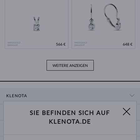
WEISSGOLD
WEISSGOLD
566 €
648 €
DIAMANT
DIAMANT
WEITERE ANZEIGEN
KLENOTA
KONTAKTINFORMATIONEN
EINKAUF
SIE BEFINDEN SICH AUF
SHOWROOM
KLENOTA.DE
ZAHLUNG UND VERSAND
ÜBER UNS
SCHMUCK
RÜCKGABE UND UMTAUSCH
PRESSE
RINGGRÖSSEN UND ANPASSUNGEN