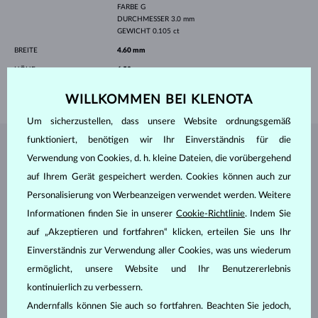
FARBE
G
DURCHMESSER
3.0 mm
GEWICHT
0.105 ct
BREITE
4.60 mm
HÖHE
6.50 mm
GEWICHT
0.35 g
WILLKOMMEN BEI KLENOTA
Um sicherzustellen, dass unsere Website ordnungsgemäß
funktioniert, benötigen wir Ihr Einverständnis für die
SCHMUCK AUS DEM
KLENOTA ATELIER
Verwendung von Cookies, d. h. kleine Dateien, die vorübergehend
auf Ihrem Gerät gespeichert werden. Cookies können auch zur
Personalisierung von Werbeanzeigen verwendet werden. Weitere
Informationen finden Sie in unserer
Cookie-Richtlinie
. Indem Sie
auf „Akzeptieren und fortfahren“ klicken, erteilen Sie uns Ihr
Einverständnis zur Verwendung aller Cookies, was uns wiederum
ermöglicht, unsere Website und Ihr Benutzererlebnis
kontinuierlich zu verbessern.
Andernfalls können Sie auch so fortfahren. Beachten Sie jedoch,