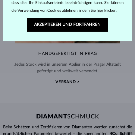
dass dies Ihr Einkaufserlebnis beeinträchtigen kann. Sie können
die Verwendung von Cookies ablehnen, indem Sie
hier
klicken.
AKZEPTIEREN UND FORTFAHREN
HANDGEFERTIGT IN PRAG
Jedes Stück wird in unserem Atelier in der Prager Altstadt
gefertigt und weltweit versendet.
VERSAND >
DIAMANT
SCHMUCK
Beim Schätzen und Zertifizieren von
Diamanten
werden zunächst die
grundsätzlichen Parameter bewertet - die sogenannten
4Cs
:
Schliff