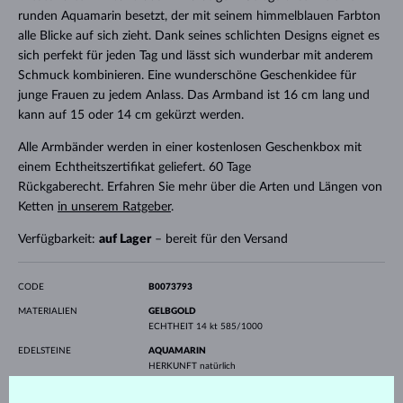
runden Aquamarin besetzt, der mit seinem himmelblauen Farbton
alle Blicke auf sich zieht. Dank seines schlichten Designs eignet es
sich perfekt für jeden Tag und lässt sich wunderbar mit anderem
Schmuck kombinieren. Eine wunderschöne Geschenkidee für
junge Frauen zu jedem Anlass. Das Armband ist 16 cm lang und
kann auf 15 oder 14 cm gekürzt werden.
Alle Armbänder werden in einer kostenlosen Geschenkbox mit
einem Echtheitszertifikat geliefert. 60 Tage
Rückgaberecht. Erfahren Sie mehr über die Arten und Längen von
Ketten
in unserem Ratgeber
.
Verfügbarkeit:
auf Lager
– bereit für den Versand
CODE
B0073793
MATERIALIEN
GELBGOLD
ECHTHEIT
14 kt 585/1000
EDELSTEINE
AQUAMARIN
HERKUNFT
natürlich
SCHLIFF
Rund
DURCHMESSER
3.5 mm