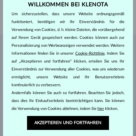
GEWICHT
0.15 ct
WILLKOMMEN BEI KLENOTA
LÄNGE
160.00 mm
Um sicherzustellen, dass unsere Website ordnungsgemäß
GEWICHT
1.10 g
funktioniert, benötigen wir Ihr Einverständnis für die
Verwendung von Cookies, d. h. kleine Dateien, die vorübergehend
auf Ihrem Gerät gespeichert werden. Cookies können auch zur
Personalisierung von Werbeanzeigen verwendet werden. Weitere
SCHMUCK AUS DEM
KLENOTA ATELIER
Informationen finden Sie in unserer
Cookie-Richtlinie
. Indem Sie
auf „Akzeptieren und fortfahren“ klicken, erteilen Sie uns Ihr
Einverständnis zur Verwendung aller Cookies, was uns wiederum
ermöglicht, unsere Website und Ihr Benutzererlebnis
kontinuierlich zu verbessern.
Andernfalls können Sie auch so fortfahren. Beachten Sie jedoch,
dass dies Ihr Einkaufserlebnis beeinträchtigen kann. Sie können
die Verwendung von Cookies ablehnen, indem Sie
hier
klicken.
AKZEPTIEREN UND FORTFAHREN