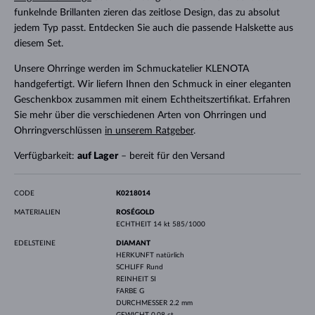
funkelnde Brillanten zieren das zeitlose Design, das zu absolut
jedem Typ passt. Entdecken Sie auch die passende Halskette aus
diesem Set.
Unsere Ohrringe werden im Schmuckatelier KLENOTA
handgefertigt. Wir liefern Ihnen den Schmuck in einer eleganten
Geschenkbox zusammen mit einem Echtheitszertifikat. Erfahren
Sie mehr über die verschiedenen Arten von Ohrringen und
Ohrringverschlüssen
in unserem Ratgeber
.
Verfügbarkeit:
auf Lager
– bereit für den Versand
CODE
K0218014
MATERIALIEN
ROSÉGOLD
ECHTHEIT
14 kt 585/1000
EDELSTEINE
DIAMANT
HERKUNFT
natürlich
SCHLIFF
Rund
REINHEIT
SI
FARBE
G
DURCHMESSER
2.2 mm
GEWICHT
0.08 ct