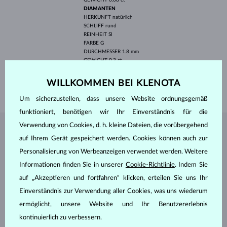
DIAMANTEN
HERKUNFT
natürlich
SCHLIFF
rund
REINHEIT
SI
FARBE
G
DURCHMESSER
1.8 mm
GEWICHT
0.3 ct
BREITE
6.5 mm
WILLKOMMEN BEI KLENOTA
GEWICHT
1.25 g
Um sicherzustellen, dass unsere Website ordnungsgemäß
funktioniert, benötigen wir Ihr Einverständnis für die
Verwendung von Cookies, d. h. kleine Dateien, die vorübergehend
SCHMUCK AUS DEM
KLENOTA ATELIER
auf Ihrem Gerät gespeichert werden. Cookies können auch zur
Personalisierung von Werbeanzeigen verwendet werden. Weitere
Informationen finden Sie in unserer
Cookie-Richtlinie
. Indem Sie
auf „Akzeptieren und fortfahren“ klicken, erteilen Sie uns Ihr
Einverständnis zur Verwendung aller Cookies, was uns wiederum
ermöglicht, unsere Website und Ihr Benutzererlebnis
kontinuierlich zu verbessern.