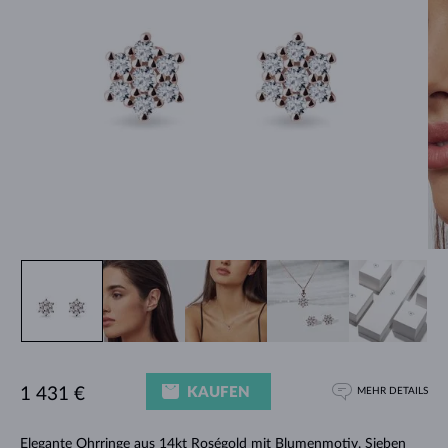
KAUFEN
1 431 €
MEHR DETAILS
Elegante Ohrringe
aus 14kt Roségold mit Blumenmotiv. Sieben