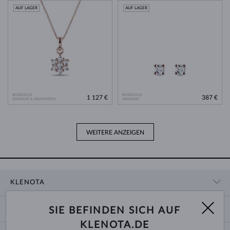
AUF LAGER
AUF LAGER
ROSÉGOLD
ROSÉGOLD
1 127 €
387 €
DIAMANT & DIAMANTEN
DIAMANT
WEITERE ANZEIGEN
KLENOTA
KONTAKTINFORMATIONEN
EINKAUF
SIE BEFINDEN SICH AUF
SHOWROOM
KLENOTA.DE
ZAHLUNG UND VERSAND
ÜBER UNS