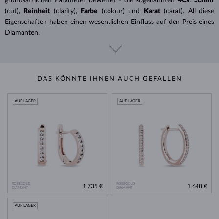
grundsätzlichen Parameter bewertet - die sogenannten
4Cs
:
Schliff
(cut),
Reinheit
(clarity),
Farbe
(colour) und
Karat
(carat). All diese
Eigenschaften haben einen wesentlichen Einfluss auf den Preis eines
Diamanten.
DAS KÖNNTE IHNEN AUCH GEFALLEN
AUF LAGER
AUF LAGER
ROSÉGOLD
ROSÉGOLD
1 735 €
1 648 €
DIAMANT
DIAMANT
AUF LAGER