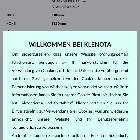
DURCHMESSER
2.3 mm
GEWICHT
0.600 ct
BREITE
3.00 mm
HÖHE
13.50 mm
LÄNGE
12.5 mm
GEWICHT
2.45 g
WILLKOMMEN BEI KLENOTA
Um sicherzustellen, dass unsere Website ordnungsgemäß
funktioniert, benötigen wir Ihr Einverständnis für die
SCHMUCK AUS DEM
KLENOTA ATELIER
Verwendung von Cookies, d. h. kleine Dateien, die vorübergehend
auf Ihrem Gerät gespeichert werden. Cookies können auch zur
Personalisierung von Werbeanzeigen verwendet werden. Weitere
Informationen finden Sie in unserer
Cookie-Richtlinie
. Indem Sie
auf „Akzeptieren und fortfahren“ klicken, erteilen Sie uns Ihr
Einverständnis zur Verwendung aller Cookies, was uns wiederum
ermöglicht, unsere Website und Ihr Benutzererlebnis
kontinuierlich zu verbessern.
Andernfalls können Sie auch so fortfahren. Beachten Sie jedoch,