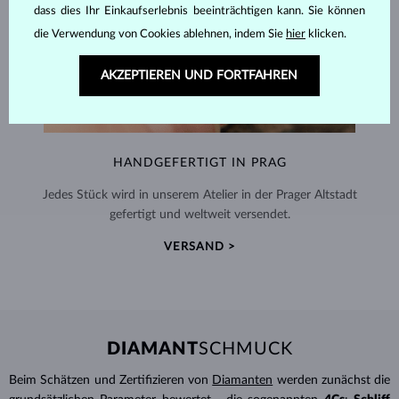
dass dies Ihr Einkaufserlebnis beeinträchtigen kann. Sie können
die Verwendung von Cookies ablehnen, indem Sie
hier
klicken.
AKZEPTIEREN UND FORTFAHREN
HANDGEFERTIGT IN PRAG
Jedes Stück wird in unserem Atelier in der Prager Altstadt
gefertigt und weltweit versendet.
VERSAND >
DIAMANT
SCHMUCK
Beim Schätzen und Zertifizieren von
Diamanten
werden zunächst die