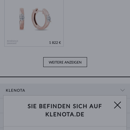
ROSÉGOLD
1 822 €
DIAMANT
WEITERE ANZEIGEN
KLENOTA
KONTAKTINFORMATIONEN
EINKAUF
SIE BEFINDEN SICH AUF
SHOWROOM
KLENOTA.DE
ZAHLUNG UND VERSAND
ÜBER UNS
SCHMUCK
RÜCKGABE UND UMTAUSCH
PRESSE