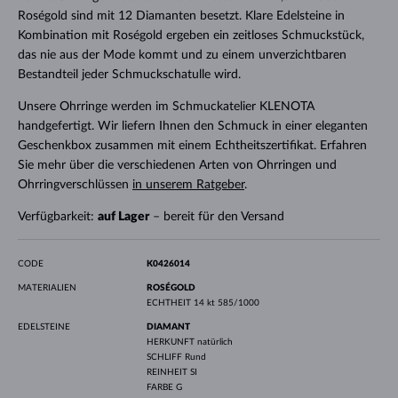
Roségold sind mit 12 Diamanten besetzt. Klare Edelsteine ​​in
Kombination mit Roségold ergeben ein zeitloses Schmuckstück,
das nie aus der Mode kommt und zu einem unverzichtbaren
Bestandteil jeder Schmuckschatulle wird.
Unsere Ohrringe werden im Schmuckatelier KLENOTA
handgefertigt. Wir liefern Ihnen den Schmuck in einer eleganten
Geschenkbox zusammen mit einem Echtheitszertifikat. Erfahren
Sie mehr über die verschiedenen Arten von Ohrringen und
Ohrringverschlüssen
in unserem Ratgeber
.
Verfügbarkeit:
auf Lager
– bereit für den Versand
CODE
K0426014
MATERIALIEN
ROSÉGOLD
ECHTHEIT
14 kt 585/1000
EDELSTEINE
DIAMANT
HERKUNFT
natürlich
SCHLIFF
Rund
REINHEIT
SI
FARBE
G