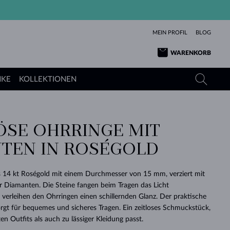
MEIN PROFIL
BLOG
WARENKORB
NKE
KOLLEKTIONEN
ÖSE OHRRINGE MIT
GELBGOLD
TANSANITE
TURMALINE
SAPHIRE
TEN IN ROSÉGOLD
ROSÉGOLD
TOPASE
MOLDAVITE
SMARAGDE
TURMALINE
MINERALKETTEN
MOLDAVITE
 14 kt Roségold mit einem Durchmesser von 15 mm, verziert mit
ARMBÄNDER
KOLLEKTIONEN
SCHENKEN
RICHTIGEN
ANGEBOT
KLENOTA
SIMPLEN
PERLEN
SCHÖN
LIEBE
r Diamanten. Die Steine fangen beim Tragen das Licht
MOLDAVITE
PERLEN ANHÄNGER
MINERALIEN
erleihen den Ohrringen einen schillernden Glanz. Der praktische
BABY-OHRRINGE
WEISSGOLD
HOCHZEITSSCHMUCK
DINGE
rgt für bequemes und sicheres Tragen. Ein zeitloses Schmuckstück,
n Outfits als auch zu lässiger Kleidung passt.
HOCHZEITSOHRRINGE
GELBGOLD
GELBGOLD
DURCHSEHEN
DURCHSEHEN
DURCHSEHEN
DURCHSEHEN
DURCHSEHEN
DURCHSEHEN
DURCHSEHEN
DURCHSEHEN
DURCHSEHEN