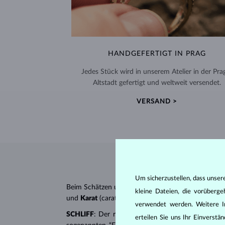
HANDGEFERTIGT IN PRAG
Jedes Stück wird in unserem Atelier in der Pra
Altstadt gefertigt und weltweit versendet.
VERSAND >
Um sicherzustellen, dass unser
Beim Schätzen und Zertifizieren von
Diamanten
wer
kleine Dateien, die vorüberg
und
Karat
(carat). All diese Eigenschaften haben e
verwendet werden. Weitere I
SCHLIFF
: Der richtige Schliff verleiht dem Diaman
erteilen Sie uns Ihr Einverst