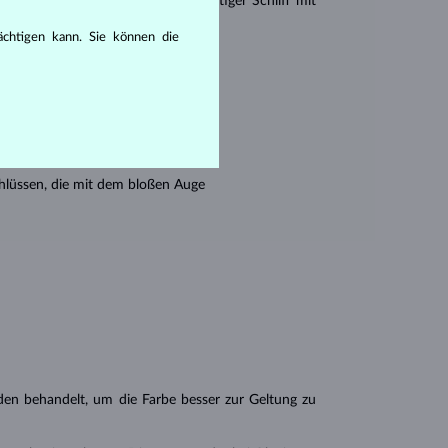
r Princess (ein drei- oder vierseitiger Schliff mit
rächtigen kann. Sie können die
en seine Reinheit:
hlüssen, die mit dem bloßen Auge
n behandelt, um die Farbe besser zur Geltung zu