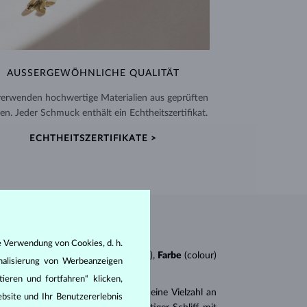
AUSSERGEWÖHNLICHE QUALITÄT
verwenden hochwertige Materialien aus geprüften
en. Jeder Schmuck enthält ein Echtheitszertifikat.
ECHTHEITSZERTIFIKATE >
e Verwendung von Cookies, d. h.
n
4Cs
:
Schliff
(cut),
Reinheit
(clarity),
Farbe
(colour)
nalisierung von Werbeanzeigen
ieren und fortfahren“ klicken,
er
Brillantschliff
. Es gibt aber auch eine Vielzahl an
bsite und Ihr Benutzererlebnis