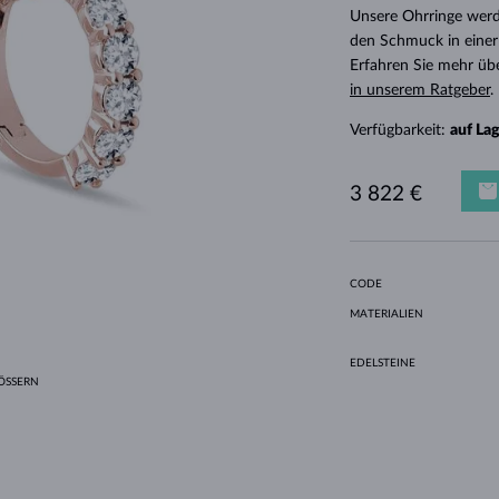
HALO-DESIGN
ORIGINELLE SETS
AMETHYSTE
EINZELOHRRINGE
EDELSTEINE
SÜSSWASSERPERLEN
LÜNETTENFASSUNG
FÜR DIE MUTTER
WEISSGOLD
MORGANITE
TOPASE
RUBINE
GESCHENKIDEEN
Unsere Ohrringe werd
den Schmuck in einer
GELBGOLD
MAGNETISCHE HALSKETTEN
ROSÉGOLD
Erfahren Sie mehr üb
ROSÉGOLD
GRAVIERBARER SCHMUCK
in unserem Ratgeber
.
LETNÍ VRSTVENÍ
Verfügbarkeit:
auf La
3 822 €
CODE
MATERIALIEN
EDELSTEINE
SSERN