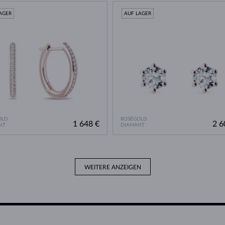
AGER
AUF LAGER
OLD
ROSÉGOLD
1 648 €
2 6
NT
DIAMANT
WEITERE ANZEIGEN