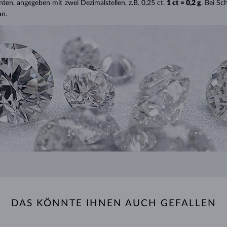
nten, angegeben mit zwei Dezimalstellen, z.B. 0,25 ct.
1 ct = 0,2 g
. Bei S
an.
DAS KÖNNTE IHNEN AUCH GEFALLEN