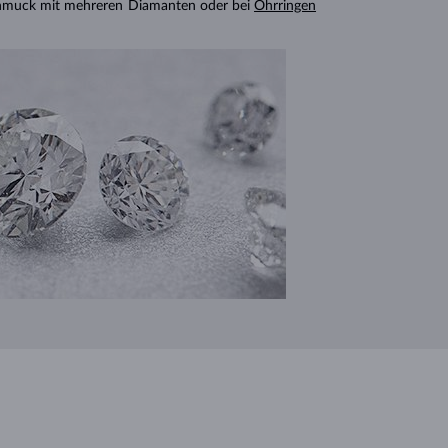
chmuck mit mehreren Diamanten oder bei
Ohrringen