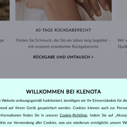
60 TAGE RÜCKGABERECHT
ger
Finden Sie Schmuck, der Sie ein Leben lang begleitet –
Wir 
mit unserem erweiterten Rückgaberecht.
Quell
RÜCKGABE UND UMTAUSCH >
WILLKOMMEN BEI KLENOTA
DIAMANT
SCHMUCK
e Website ordnungsgemäß funktioniert, benötigen wir Ihr Einverständnis für di
den zunächst die grundsätzlichen Parameter bewertet - die sogenannte
ehend auf Ihrem Gerät gespeichert werden. Cookies können auch zur Perso
inen wesentlichen Einfluss auf den Preis eines Diamanten.
nformationen finden Sie in unserer
Cookie-Richtlinie
. Indem Sie auf „Akzept
ten seinen strahlenden Glanz. Der beliebteste Schliff ein Rundschliff, d
ändnis zur Verwendung aller Cookies, was uns wiederum ermöglicht, unsere We