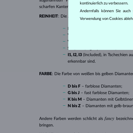
sogenannten “Fantasieschliffen”, in die ein Diaman
kontinuierlich zu verbessern.
scharfen Kanten, besonders beliebt bei
Verlobungsr
Andernfalls können Sie auch s
REINHEIT
: Die Anzahl, Größe und Verteilung soge
Verwendung von Cookies ableh
IF
(Internally Flawless) – absolut 
VVS 1, VVS 2
(Very Very Slightly I
VS 1, VS 2
(Very Slightly Included)
SI 1, SI 2
(Slightly Included) – Diam
I1, I2, I3
(Included), in Tschechien a
erkennbar sind.
FARBE
: Die Farbe von weißen bis gelben Diamanten
D bis F
– farblose Diamanten;
G bis J
– fast farblose Diamanten;
K bis M
– Diamanten mit Gelbtöne
N bis Z
– Diamanten mit gelb-brau
fancy
Andere Farben werden schlicht als
bezeichn
bringen.