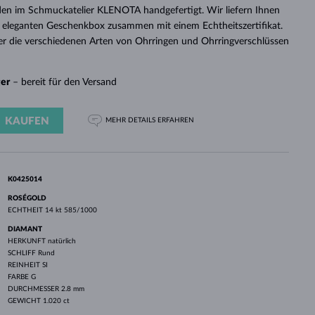
WEISSGOLD
ROSÉGOLD
WEISSGOLD
en im Schmuckatelier KLENOTA handgefertigt. Wir liefern Ihnen
DURCHSEHEN
 eleganten Geschenkbox zusammen mit einem Echtheitszertifikat.
er die verschiedenen Arten von Ohrringen und Ohrringverschlüssen
ger
– bereit für den Versand
KAUFEN
MEHR DETAILS
ERFAHREN
K0425014
ROSÉGOLD
ECHTHEIT
14 kt 585/1000
DIAMANT
HERKUNFT
natürlich
SCHLIFF
Rund
REINHEIT
SI
FARBE
G
DURCHMESSER
2.8 mm
GEWICHT
1.020 ct