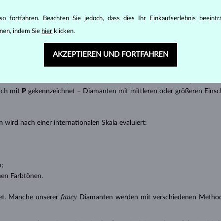
t gebracht werden kann, z.B. Marquise, Baguette, Herz, Tropfen, Oval ode
ingen
).
o fortfahren. Beachten Sie jedoch, dass dies Ihr Einkaufserlebnis beeint
nannter “Einschlüsse” oder innerer Unreinheiten eines Diamanten bestimm
nen, indem Sie
hier
klicken.
transparente Diamanten ohne Einschlüsse,
AKZEPTIEREN UND FORTFAHREN
ncluded) – Diamanten mit sehr kleinen Einschlüssen,
 – Diamanten mit kleinen Einschlüssen,
anten mit Einschlüssen, die nur mit einer Lupe zu erkennen sind,
uch mit
P
gekennzeichnet – Diamanten mit mittleren oder größeren Einsc
 wird nach einer internationalen Skala evaluiert:
n;
nen Farbtönen.
fancy
et. Manche unserer
Diamanten werden mit verschiedenen Methode