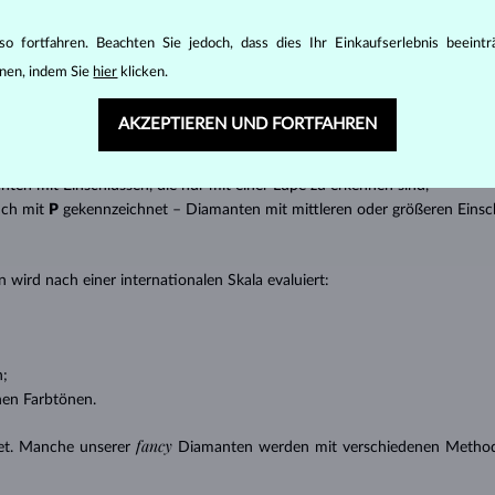
t gebracht werden kann, z.B. Marquise, Baguette, Herz, Tropfen, Oval ode
ingen
).
o fortfahren. Beachten Sie jedoch, dass dies Ihr Einkaufserlebnis beeint
nannter “Einschlüsse” oder innerer Unreinheiten eines Diamanten bestimm
nen, indem Sie
hier
klicken.
transparente Diamanten ohne Einschlüsse,
AKZEPTIEREN UND FORTFAHREN
ncluded) – Diamanten mit sehr kleinen Einschlüssen,
 – Diamanten mit kleinen Einschlüssen,
anten mit Einschlüssen, die nur mit einer Lupe zu erkennen sind,
uch mit
P
gekennzeichnet – Diamanten mit mittleren oder größeren Einsc
 wird nach einer internationalen Skala evaluiert:
n;
nen Farbtönen.
fancy
et. Manche unserer
Diamanten werden mit verschiedenen Methode