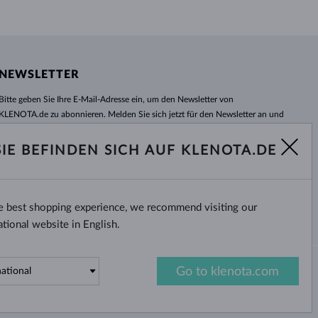
NEWSLETTER
Bitte geben Sie Ihre E-Mail-Adresse ein, um den Newsletter von
KLENOTA.de zu abonnieren. Melden Sie sich jetzt für den Newsletter an und
bleiben Sie auch in Zukunft informiert. So verpassen Sie keine Neuheit und
kein Sonderangebot mehr!
SIE BEFINDEN SICH AUF KLENOTA.DE
ABONNIEREN
he best shopping experience, we recommend visiting our
Ja, ich möchte interessante
Neuigkeiten per E-Mail erhalten.
ational website in English.
Go to klenota.com