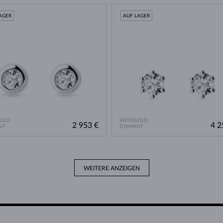
AGER
AUF LAGER
GOLD
WEISSGOLD
2 953 €
4 2
NT
DIAMANT
WEITERE ANZEIGEN