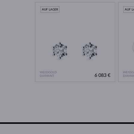
AUF LAGER
AUF L
WEISSGOLD
WEISS
6 083 €
DIAMANT
DIAMA