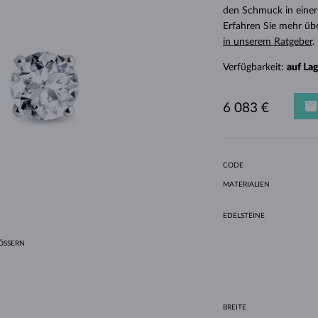
HALO-DESIGN
ORIGINELLE SETS
AMETHYSTE
EINZELOHRRINGE
EDELSTEINE
SÜSSWASSERPERLEN
LÜNETTENFASSUNG
FÜR DIE MUTTER
WEISSGOLD
MORGANITE
TOPASE
RUBINE
GESCHENKIDEEN
den Schmuck in einer
Erfahren Sie mehr üb
GELBGOLD
MAGNETISCHE HALSKETTEN
ROSÉGOLD
in unserem Ratgeber
.
ROSÉGOLD
GRAVIERBARER SCHMUCK
Verfügbarkeit:
auf La
LETNÍ VRSTVENÍ
6 083 €
CODE
MATERIALIEN
EDELSTEINE
SSERN
BREITE