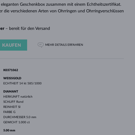
WEISSGOLD
ROSÉGOLD
WEISSGOLD
 eleganten Geschenkbox zusammen mit einem Echtheitszertifikat.
DURCHSEHEN
er die verschiedenen Arten von Ohrringen und Ohrringverschlüssen
ger
– bereit für den Versand
KAUFEN
MEHR DETAILS
ERFAHREN
K0371062
WEISSGOLD
ECHTHEIT
14 kt 585/1000
DIAMANT
HERKUNFT
natürlich
SCHLIFF
Rund
REINHEIT
SI
FARBE
G
DURCHMESSER
5.0 mm
GEWICHT
1.000 ct
5.00 mm