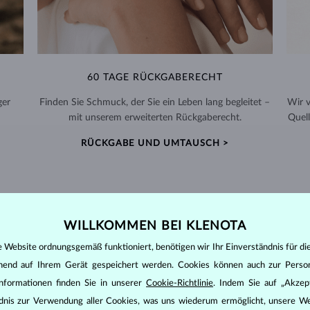
60 TAGE RÜCKGABERECHT
ger
Finden Sie Schmuck, der Sie ein Leben lang begleitet –
Wir 
mit unserem erweiterten Rückgaberecht.
Quell
RÜCKGABE UND UMTAUSCH >
WILLKOMMEN BEI KLENOTA
DIAMANT
SCHMUCK
e Website ordnungsgemäß funktioniert, benötigen wir Ihr Einverständnis für di
den zunächst die grundsätzlichen Parameter bewertet - die sogenannte
ehend auf Ihrem Gerät gespeichert werden. Cookies können auch zur Perso
inen wesentlichen Einfluss auf den Preis eines Diamanten.
nformationen finden Sie in unserer
Cookie-Richtlinie
. Indem Sie auf „Akzept
ten seinen strahlenden Glanz. Der beliebteste Schliff ein Rundschliff, d
ändnis zur Verwendung aller Cookies, was uns wiederum ermöglicht, unsere We