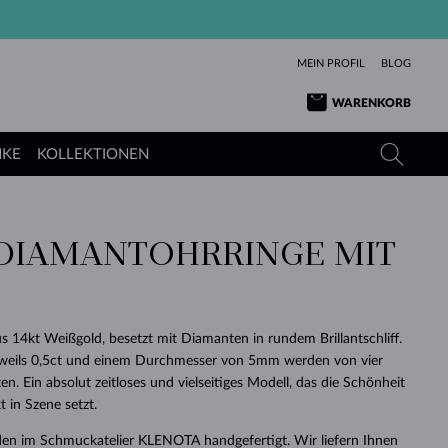
MEIN PROFIL
BLOG
WARENKORB
NKE
KOLLEKTIONEN
DIAMANTOHRRINGE MIT
GELBGOLD
TANSANITE
TURMALINE
SAPHIRE
ROSÉGOLD
TOPASE
MOLDAVITE
SMARAGDE
TURMALINE
MINERALKETTEN
MOLDAVITE
s 14kt Weißgold, besetzt mit Diamanten in rundem Brillantschliff.
ARMBÄNDER
KOLLEKTIONEN
SCHENKEN
RICHTIGEN
ANGEBOT
KLENOTA
SIMPLEN
PERLEN
SCHÖN
LIEBE
eweils 0,5ct und einem Durchmesser von 5mm werden von vier
MOLDAVITE
PERLEN ANHÄNGER
MINERALIEN
n. Ein absolut zeitloses und vielseitiges Modell, das die Schönheit
BABY-OHRRINGE
WEISSGOLD
HOCHZEITSSCHMUCK
DINGE
 in Szene setzt.
HOCHZEITSOHRRINGE
GELBGOLD
GELBGOLD
DURCHSEHEN
DURCHSEHEN
DURCHSEHEN
DURCHSEHEN
DURCHSEHEN
DURCHSEHEN
DURCHSEHEN
DURCHSEHEN
DURCHSEHEN
en im Schmuckatelier KLENOTA handgefertigt. Wir liefern Ihnen