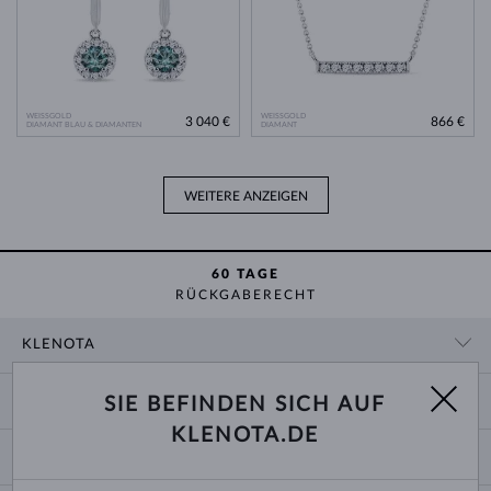
WEISSGOLD
WEISSGOLD
3 040 €
866 €
DIAMANT BLAU & DIAMANTEN
DIAMANT
WEITERE ANZEIGEN
60 TAGE
RÜCKGABERECHT
KLENOTA
KONTAKTINFORMATIONEN
EINKAUF
SIE BEFINDEN SICH AUF
SHOWROOM
KLENOTA.DE
ZAHLUNG UND VERSAND
ÜBER UNS
SCHMUCK
RÜCKGABE UND UMTAUSCH
PRESSE