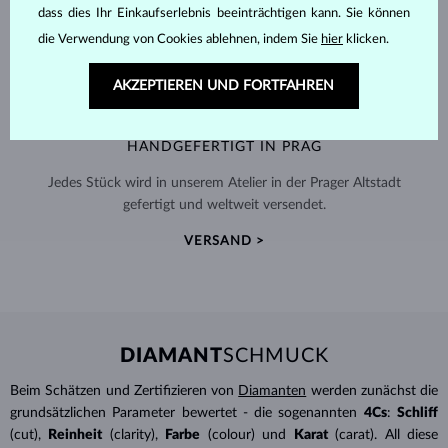
dass dies Ihr Einkaufserlebnis beeinträchtigen kann. Sie können
die Verwendung von Cookies ablehnen, indem Sie
hier
klicken.
AKZEPTIEREN UND FORTFAHREN
HANDGEFERTIGT IN PRAG
Jedes Stück wird in unserem Atelier in der Prager Altstadt
gefertigt und weltweit versendet.
VERSAND >
DIAMANT
SCHMUCK
Beim Schätzen und Zertifizieren von
Diamanten
werden zunächst die
grundsätzlichen Parameter bewertet - die sogenannten
4Cs
:
Schliff
(cut),
Reinheit
(clarity),
Farbe
(colour) und
Karat
(carat). All diese