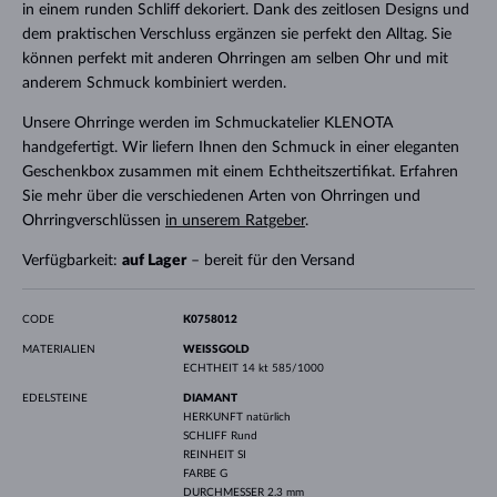
in einem runden Schliff dekoriert. Dank des zeitlosen Designs und
dem praktischen Verschluss ergänzen sie perfekt den Alltag. Sie
können perfekt mit anderen Ohrringen am selben Ohr und mit
anderem Schmuck kombiniert werden.
Unsere Ohrringe werden im Schmuckatelier KLENOTA
handgefertigt. Wir liefern Ihnen den Schmuck in einer eleganten
Geschenkbox zusammen mit einem Echtheitszertifikat. Erfahren
Sie mehr über die verschiedenen Arten von Ohrringen und
Ohrringverschlüssen
in unserem Ratgeber
.
Verfügbarkeit:
auf Lager
– bereit für den Versand
CODE
K0758012
MATERIALIEN
WEISSGOLD
ECHTHEIT
14 kt 585/1000
EDELSTEINE
DIAMANT
HERKUNFT
natürlich
SCHLIFF
Rund
REINHEIT
SI
FARBE
G
DURCHMESSER
2.3 mm