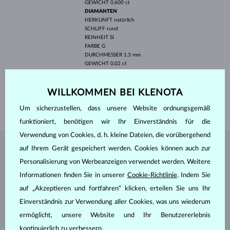
GEWICHT
0.600 ct
DIAMANTEN
HERKUNFT
natürlich
SCHLIFF
rund
REINHEIT
SI
FARBE
G
DURCHMESSER
1.3 mm
GEWICHT
0.02 ct
BREITE
4 mm
WILLKOMMEN BEI KLENOTA
HÖHE
14 mm
GEWICHT
1.75 g
Um sicherzustellen, dass unsere Website ordnungsgemäß
funktioniert, benötigen wir Ihr Einverständnis für die
Verwendung von Cookies, d. h. kleine Dateien, die vorübergehend
auf Ihrem Gerät gespeichert werden. Cookies können auch zur
SCHMUCK AUS DEM
KLENOTA ATELIER
Personalisierung von Werbeanzeigen verwendet werden. Weitere
Informationen finden Sie in unserer
Cookie-Richtlinie
. Indem Sie
auf „Akzeptieren und fortfahren“ klicken, erteilen Sie uns Ihr
Einverständnis zur Verwendung aller Cookies, was uns wiederum
ermöglicht, unsere Website und Ihr Benutzererlebnis
kontinuierlich zu verbessern.