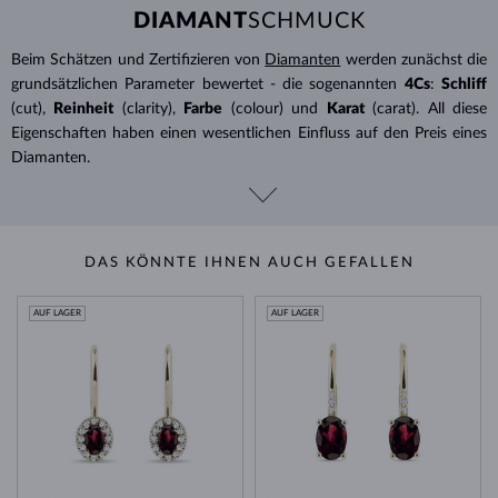
DIAMANT
SCHMUCK
Beim Schätzen und Zertifizieren von
Diamanten
werden zunächst die
grundsätzlichen Parameter bewertet - die sogenannten
4Cs
:
Schliff
(cut),
Reinheit
(clarity),
Farbe
(colour) und
Karat
(carat). All diese
Eigenschaften haben einen wesentlichen Einfluss auf den Preis eines
Diamanten.
DAS KÖNNTE IHNEN AUCH GEFALLEN
AUF LAGER
AUF LAGER