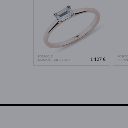
ROSÉGOLD
ROSÉG
1 127 €
DIAMANT LAB GROWN
DIAMA