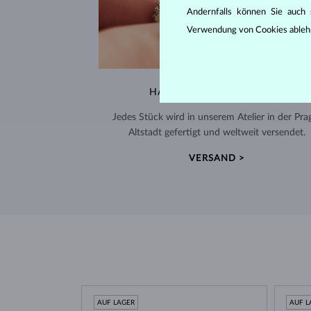
Andernfalls können Sie auch s
Verwendung von Cookies ableh
HANDGEFERTIGT IN PRAG
Jedes Stück wird in unserem Atelier in der Pra
Altstadt gefertigt und weltweit versendet.
VERSAND >
AUF LAGER
AUF L