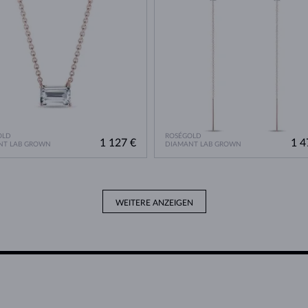
OLD
ROSÉGOLD
1 127 €
1 4
NT LAB GROWN
DIAMANT LAB GROWN
WEITERE ANZEIGEN