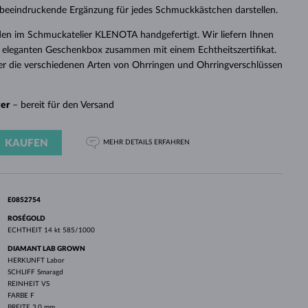
WEISSGOLD
ROSÉGOLD
WEISSGOLD
r beeindruckende Ergänzung für jedes Schmuckkästchen darstellen.
DURCHSEHEN
en im Schmuckatelier KLENOTA handgefertigt. Wir liefern Ihnen
 eleganten Geschenkbox zusammen mit einem Echtheitszertifikat.
er die verschiedenen Arten von Ohrringen und Ohrringverschlüssen
ger
– bereit für den Versand
KAUFEN
MEHR DETAILS
ERFAHREN
E0852754
ROSÉGOLD
ECHTHEIT
14 kt 585/1000
DIAMANT LAB GROWN
HERKUNFT
Labor
SCHLIFF
Smaragd
REINHEIT
VS
FARBE
F
BREITE
3.0 mm