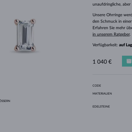
HALO-DESIGN
ORIGINELLE SETS
AMETHYSTE
EINZELOHRRINGE
EDELSTEINE
SÜSSWASSERPERLEN
LÜNETTENFASSUNG
FÜR DIE MUTTER
WEISSGOLD
MORGANITE
TOPASE
RUBINE
GESCHENKIDEEN
unaufdringliche, abe
GELBGOLD
MAGNETISCHE HALSKETTEN
ROSÉGOLD
Unsere Ohrringe werd
den Schmuck in einer
ROSÉGOLD
GRAVIERBARER SCHMUCK
Erfahren Sie mehr üb
LETNÍ VRSTVENÍ
in unserem Ratgeber
.
Verfügbarkeit:
auf La
1 040 €
CODE
MATERIALIEN
SSERN
EDELSTEINE