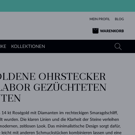
MEIN PROFIL
BLOG
WARENKORB
NKE
KOLLEKTIONEN
LDENE OHRSTECKER
GELBGOLD
TANSANITE
TURMALINE
SAPHIRE
 LABOR GEZÜCHTETEN
ROSÉGOLD
TOPASE
MOLDAVITE
SMARAGDE
NTEN
TURMALINE
MINERALKETTEN
MOLDAVITE
ARMBÄNDER
KOLLEKTIONEN
SCHENKEN
RICHTIGEN
ANGEBOT
KLENOTA
SIMPLEN
PERLEN
SCHÖN
LIEBE
MOLDAVITE
PERLEN ANHÄNGER
MINERALIEN
s 14 kt Roségold mit Diamanten im rechteckigen Smaragdschliff,
BABY-OHRRINGE
WEISSGOLD
HOCHZEITSSCHMUCK
lt wurden. Die klaren Linien und die Klarheit der Steine verleihen
DINGE
dernen, zeitlosen Look. Das minimalistische Design sorgt dafür,
HOCHZEITSOHRRINGE
GELBGOLD
GELBGOLD
DURCHSEHEN
DURCHSEHEN
DURCHSEHEN
DURCHSEHEN
DURCHSEHEN
DURCHSEHEN
DURCHSEHEN
DURCHSEHEN
DURCHSEHEN
ge leicht mit anderen Schmuckstücken kombinieren lassen und eine