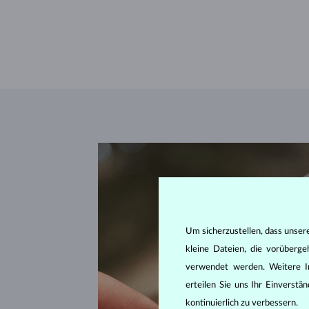
Um sicherzustellen, dass unser
kleine Dateien, die vorüberg
verwendet werden. Weitere I
erteilen Sie uns Ihr Einverst
kontinuierlich zu verbessern.