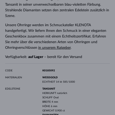
Tansanit in seiner unverwechselbaren blau-violetten Färbung.
Strahlende Diamanten setzen den zentralen Edelstein zusätzlich in
Szene.
Unsere Ohrringe werden im Schmuckatelier KLENOTA
handgefertigt. Wir liefern Ihnen den Schmuck in einer eleganten
Geschenkbox zusammen mit einem Echtheitszertifikat. Erfahren
Sie mehr über die verschiedenen Arten von Ohrringen und
Ohrringverschlüssen
in unserem Ratgeber
.
Verfügbarkeit:
auf Lager
– bereit für den Versand
CODE
K0185092
MATERIALIEN
WEISSGOLD
ECHTHEIT
14 kt 585/1000
EDELSTEINE
TANSANIT
HERKUNFT
natürlich
SCHLIFF
Oval
BREITE
4 mm
HÖHE
6 mm
GEWICHT
0.900 ct
DIAMANTEN