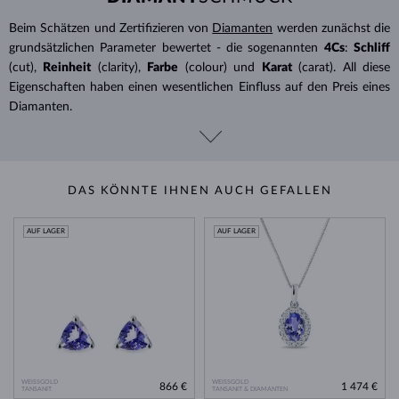
Beim Schätzen und Zertifizieren von
Diamanten
werden zunächst die
grundsätzlichen Parameter bewertet - die sogenannten
4Cs
:
Schliff
(cut),
Reinheit
(clarity),
Farbe
(colour) und
Karat
(carat). All diese
Eigenschaften haben einen wesentlichen Einfluss auf den Preis eines
Diamanten.
DAS KÖNNTE IHNEN AUCH GEFALLEN
AUF LAGER
AUF LAGER
WEISSGOLD
WEISSGOLD
866 €
1 474 €
TANSANIT
TANSANIT & DIAMANTEN