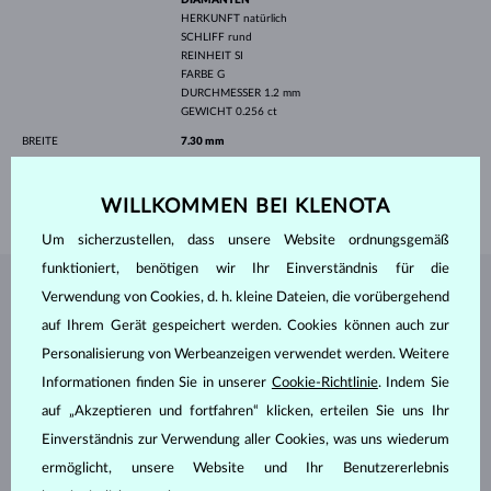
HERKUNFT
natürlich
SCHLIFF
rund
REINHEIT
SI
FARBE
G
DURCHMESSER
1.2 mm
GEWICHT
0.256 ct
BREITE
7.30 mm
HÖHE
9.40 mm
GEWICHT
2.30 g
WILLKOMMEN BEI KLENOTA
Um sicherzustellen, dass unsere Website ordnungsgemäß
funktioniert, benötigen wir Ihr Einverständnis für die
Verwendung von Cookies, d. h. kleine Dateien, die vorübergehend
SCHMUCK AUS DEM
KLENOTA ATELIER
auf Ihrem Gerät gespeichert werden. Cookies können auch zur
Personalisierung von Werbeanzeigen verwendet werden. Weitere
Informationen finden Sie in unserer
Cookie-Richtlinie
. Indem Sie
auf „Akzeptieren und fortfahren“ klicken, erteilen Sie uns Ihr
Einverständnis zur Verwendung aller Cookies, was uns wiederum
ermöglicht, unsere Website und Ihr Benutzererlebnis