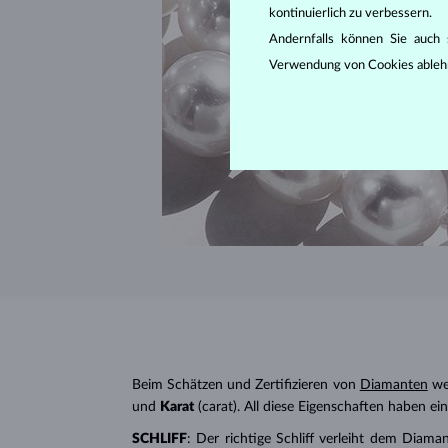
kontinuierlich zu verbessern.
Andernfalls können Sie auch s
Verwendung von Cookies ableh
Beim Schätzen und Zertifizieren von
Diamanten
wer
und
Karat
(carat). All diese Eigenschaften haben e
SCHLIFF
: Der richtige Schliff verleiht dem Diaman