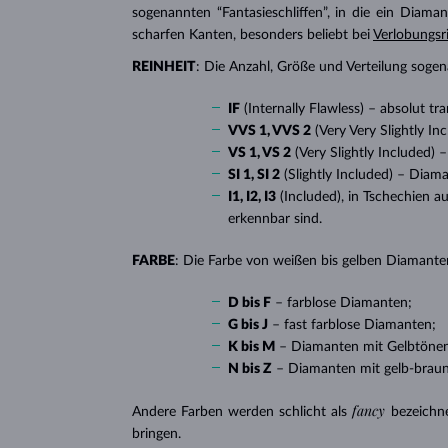
sogenannten “Fantasieschliffen”, in die ein Diaman
scharfen Kanten, besonders beliebt bei
Verlobungsr
REINHEIT
: Die Anzahl, Größe und Verteilung soge
IF
(Internally Flawless) – absolut 
VVS 1, VVS 2
(Very Very Slightly I
VS 1, VS 2
(Very Slightly Included)
SI 1, SI 2
(Slightly Included) – Diam
I1, I2, I3
(Included), in Tschechien a
erkennbar sind.
FARBE
: Die Farbe von weißen bis gelben Diamanten
D bis F
– farblose Diamanten;
G bis J
– fast farblose Diamanten;
K bis M
– Diamanten mit Gelbtöne
N bis Z
– Diamanten mit gelb-brau
fancy
Andere Farben werden schlicht als
bezeichn
bringen.