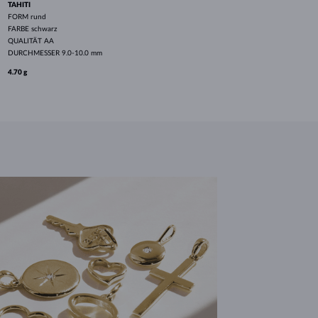
TAHITI
FORM
rund
FARBE
schwarz
QUALITÄT
AA
DURCHMESSER
9.0-10.0 mm
4.70 g