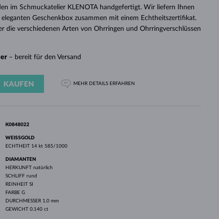
WEISSGOLD
ROSÉGOLD
WEISSGOLD
en im Schmuckatelier KLENOTA handgefertigt. Wir liefern Ihnen
DURCHSEHEN
 eleganten Geschenkbox zusammen mit einem Echtheitszertifikat.
er die verschiedenen Arten von Ohrringen und Ohrringverschlüssen
ger
– bereit für den Versand
KAUFEN
MEHR DETAILS
ERFAHREN
K0848022
WEISSGOLD
ECHTHEIT
14 kt 585/1000
DIAMANTEN
HERKUNFT
natürlich
SCHLIFF
rund
REINHEIT
SI
FARBE
G
DURCHMESSER
1.0 mm
GEWICHT
0.140 ct