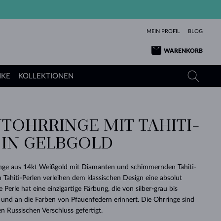
MEIN PROFIL
BLOG
WARENKORB
NKE
KOLLEKTIONEN
TOHRRINGE MIT TAHITI-
GELBGOLD
TANSANITE
TURMALINE
SAPHIRE
 IN GELBGOLD
ROSÉGOLD
TOPASE
MOLDAVITE
SMARAGDE
TURMALINE
MINERALKETTEN
MOLDAVITE
nge
aus 14kt Weißgold mit Diamanten und schimmernden Tahiti-
ARMBÄNDER
KOLLEKTIONEN
SCHENKEN
RICHTIGEN
ANGEBOT
KLENOTA
SIMPLEN
PERLEN
SCHÖN
LIEBE
n Tahiti-Perlen verleihen dem klassischen Design eine absolut
MOLDAVITE
PERLEN ANHÄNGER
MINERALIEN
e Perle hat eine einzigartige Färbung, die von silber-grau bis
BABY-OHRRINGE
WEISSGOLD
HOCHZEITSSCHMUCK
DINGE
 und an die Farben von Pfauenfedern erinnert. Die Ohrringe sind
 Russischen Verschluss gefertigt.
HOCHZEITSOHRRINGE
GELBGOLD
GELBGOLD
DURCHSEHEN
DURCHSEHEN
DURCHSEHEN
DURCHSEHEN
DURCHSEHEN
DURCHSEHEN
DURCHSEHEN
DURCHSEHEN
DURCHSEHEN