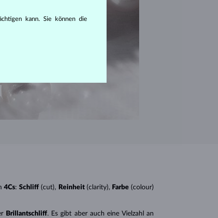
rächtigen kann. Sie können die
n
4Cs
:
Schliff
(cut),
Reinheit
(clarity),
Farbe
(colour)
er
Brillantschliff
. Es gibt aber auch eine Vielzahl an