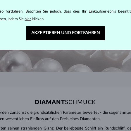
o fortfahren. Beachten Sie jedoch, dass dies Ihr Einkaufserlebnis beeint
nen, indem Sie
hier
klicken.
AKZEPTIEREN UND FORTFAHREN
DIAMANT
SCHMUCK
den zunächst die grundsätzlichen Parameter bewertet - die sogenannte
inen wesentlichen Einfluss auf den Preis eines Diamanten.
ten seinen strahlenden Glanz. Der beliebteste Schliff ein Rundschliff, d