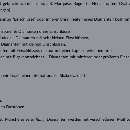
t gebracht werden kann, z.B. Marquise, Baguette, Herz, Tropfen, Oval ode
ingen
).
nannter “Einschlüsse” oder innerer Unreinheiten eines Diamanten bestimm
transparente Diamanten ohne Einschlüsse,
ncluded) – Diamanten mit sehr kleinen Einschlüssen,
 – Diamanten mit kleinen Einschlüssen,
anten mit Einschlüssen, die nur mit einer Lupe zu erkennen sind,
uch mit
P
gekennzeichnet – Diamanten mit mittleren oder größeren Einsc
 wird nach einer internationalen Skala evaluiert:
n;
nen Farbtönen.
fancy
et. Manche unserer
Diamanten werden mit verschiedenen Methode