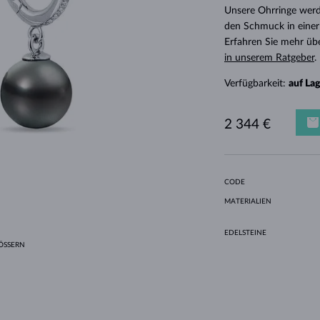
HALO-DESIGN
ORIGINELLE SETS
AMETHYSTE
EINZELOHRRINGE
EDELSTEINE
SÜSSWASSERPERLEN
LÜNETTENFASSUNG
FÜR DIE MUTTER
WEISSGOLD
MORGANITE
TOPASE
RUBINE
GESCHENKIDEEN
Unsere Ohrringe werd
den Schmuck in einer
GELBGOLD
MAGNETISCHE HALSKETTEN
ROSÉGOLD
Erfahren Sie mehr üb
ROSÉGOLD
GRAVIERBARER SCHMUCK
in unserem Ratgeber
.
LETNÍ VRSTVENÍ
Verfügbarkeit:
auf La
2 344 €
CODE
MATERIALIEN
EDELSTEINE
SSERN