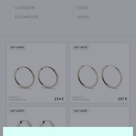
SÜDPAZIFIK
TAHITI
SÜSSWASSER
AKOYA
AUF LAGER
AUF LAGER
GELBGOLD
GELBGOLD
214 €
257 €
OHNE EDELSTEIN
OHNE EDELSTEIN
AUF LAGER
AUF LAGER