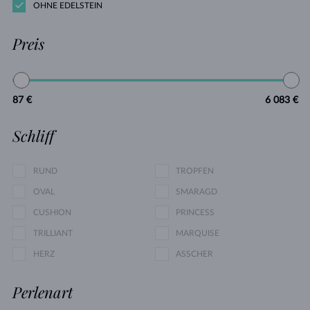
OHNE EDELSTEIN
Preis
87 €
6 083 €
Schliff
RUND
TROPFEN
OVAL
SMARAGD
CUSHION
PRINCESS
TRILLIANT
MARQUISE
HERZ
ASSCHER
Perlenart