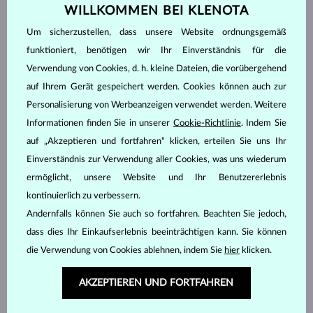
WILLKOMMEN BEI KLENOTA
Um sicherzustellen, dass unsere Website ordnungsgemäß
funktioniert, benötigen wir Ihr Einverständnis für die
GELBGOLD
GELBGOLD
387 €
127 €
OHNE EDELSTEIN
OHNE EDELSTEIN
Verwendung von Cookies, d. h. kleine Dateien, die vorübergehend
auf Ihrem Gerät gespeichert werden. Cookies können auch zur
AUF LAGER
AUF LAGER
Personalisierung von Werbeanzeigen verwendet werden. Weitere
Informationen finden Sie in unserer
Cookie-Richtlinie
. Indem Sie
auf „Akzeptieren und fortfahren“ klicken, erteilen Sie uns Ihr
Einverständnis zur Verwendung aller Cookies, was uns wiederum
ermöglicht, unsere Website und Ihr Benutzererlebnis
kontinuierlich zu verbessern.
GELBGOLD
GELBGOLD
822 €
170 €
OHNE EDELSTEIN
OHNE EDELSTEIN
Andernfalls können Sie auch so fortfahren. Beachten Sie jedoch,
dass dies Ihr Einkaufserlebnis beeinträchtigen kann. Sie können
AUF LAGER
AUF LAGER
die Verwendung von Cookies ablehnen, indem Sie
hier
klicken.
AKZEPTIEREN UND FORTFAHREN