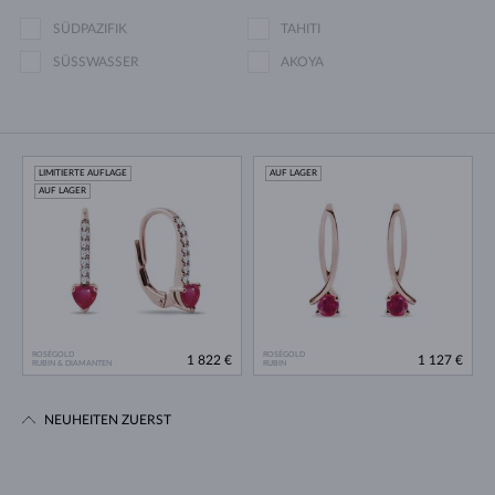
SÜDPAZIFIK
TAHITI
SÜSSWASSER
AKOYA
LIMITIERTE AUFLAGE
AUF LAGER
AUF LAGER
ROSÉGOLD
ROSÉGOLD
1 822 €
1 127 €
RUBIN & DIAMANTEN
RUBIN
NEUHEITEN ZUERST