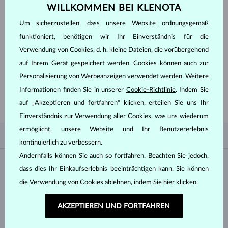
WILLKOMMEN BEI KLENOTA
DURCHSEHEN
Um sicherzustellen, dass unsere Website ordnungsgemäß
funktioniert, benötigen wir Ihr Einverständnis für die
Verwendung von Cookies, d. h. kleine Dateien, die vorübergehend
auf Ihrem Gerät gespeichert werden. Cookies können auch zur
FANGEN SIE MIT DEM
BESTEN AN
Personalisierung von Werbeanzeigen verwendet werden. Weitere
Lassen Sie sich von unseren beliebtesten Ohrringen inspirieren - von
Informationen finden Sie in unserer
Cookie-Richtlinie
. Indem Sie
schlicht und dezent bis zum extravaganten Statement Piece finden Sie in
unserer großen Auswahl alles, was das Herz begehrt.
auf „Akzeptieren und fortfahren“ klicken, erteilen Sie uns Ihr
Einverständnis zur Verwendung aller Cookies, was uns wiederum
ermöglicht, unsere Website und Ihr Benutzererlebnis
NACH BELIEBTHEIT
2/2
FILTER
kontinuierlich zu verbessern.
Andernfalls können Sie auch so fortfahren. Beachten Sie jedoch,
Material
dass dies Ihr Einkaufserlebnis beeinträchtigen kann. Sie können
die Verwendung von Cookies ablehnen, indem Sie
hier
klicken.
WEISSGOLD
GELBGOLD
AKZEPTIEREN UND FORTFAHREN
ROSÉGOLD