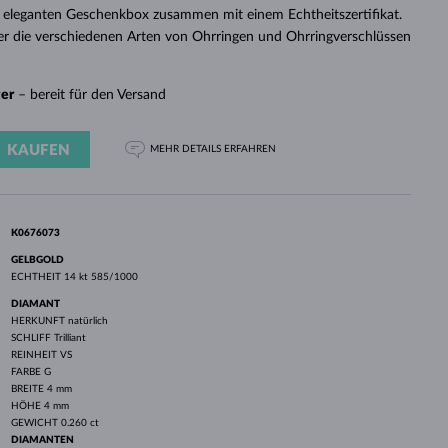
WEISSGOLD
ROSÉGOLD
WEISSGOLD
 eleganten Geschenkbox zusammen mit einem Echtheitszertifikat.
DURCHSEHEN
er die verschiedenen Arten von Ohrringen und Ohrringverschlüssen
ger
– bereit für den Versand
KAUFEN
MEHR DETAILS
ERFAHREN
K0676073
GELBGOLD
ECHTHEIT
14 kt 585/1000
DIAMANT
HERKUNFT
natürlich
SCHLIFF
Trilliant
REINHEIT
VS
FARBE
G
BREITE
4 mm
HÖHE
4 mm
GEWICHT
0.260 ct
DIAMANTEN