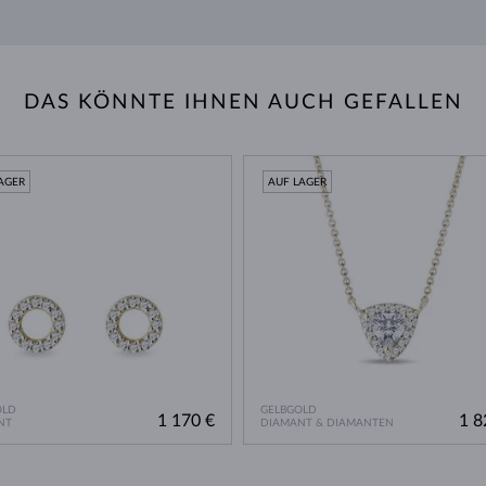
DAS KÖNNTE IHNEN AUCH GEFALLEN
AGER
AUF LAGER
OLD
GELBGOLD
1 170 €
1 8
NT
DIAMANT & DIAMANTEN