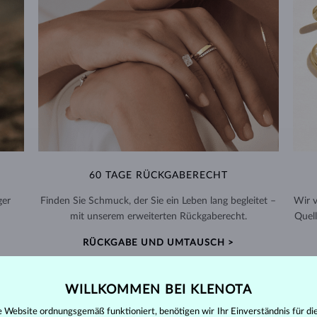
60 TAGE RÜCKGABERECHT
ger
Finden Sie Schmuck, der Sie ein Leben lang begleitet –
Wir 
mit unserem erweiterten Rückgaberecht.
Quell
RÜCKGABE UND UMTAUSCH >
WILLKOMMEN BEI KLENOTA
e Website ordnungsgemäß funktioniert, benötigen wir Ihr Einverständnis für di