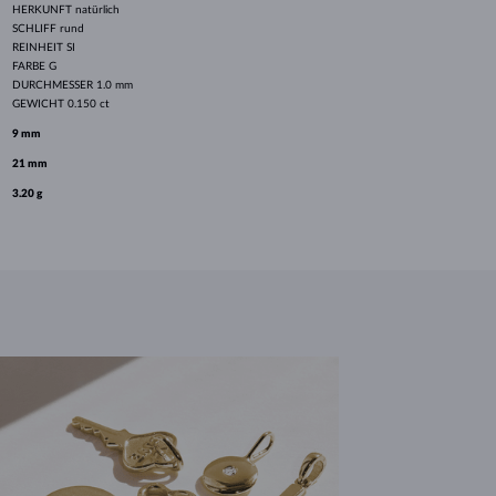
HERKUNFT
natürlich
SCHLIFF
rund
REINHEIT
SI
FARBE
G
DURCHMESSER
1.0 mm
GEWICHT
0.150 ct
9 mm
21 mm
3.20 g