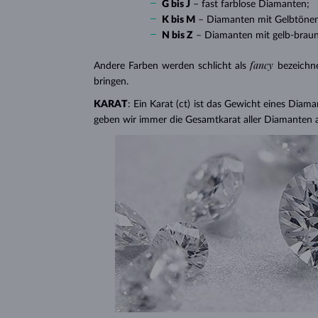
G bis J
– fast farblose Diamanten;
K bis M
– Diamanten mit Gelbtöne
N bis Z
– Diamanten mit gelb-brau
fancy
Andere Farben werden schlicht als
bezeichn
bringen.
KARAT
: Ein Karat (ct) ist das Gewicht eines Diama
geben wir immer die Gesamtkarat aller Diamanten 