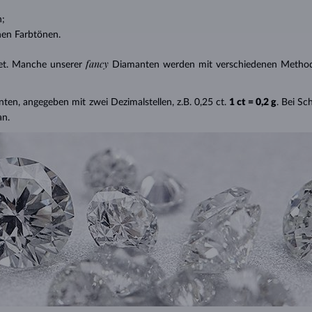
n;
nen Farbtönen.
fancy
et. Manche unserer
Diamanten werden mit verschiedenen Methode
nten, angegeben mit zwei Dezimalstellen, z.B. 0,25 ct.
1 ct = 0,2 g
. Bei S
an.