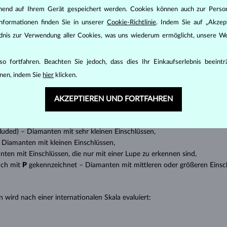
ehend auf Ihrem Gerät gespeichert werden. Cookies können auch zur Perso
DIAMANT
SCHMUCK
nformationen finden Sie in unserer
Cookie-Richtlinie
. Indem Sie auf „Akzept
den zunächst die grundsätzlichen Parameter bewertet - die sogenannte
ändnis zur Verwendung aller Cookies, was uns wiederum ermöglicht, unsere We
inen wesentlichen Einfluss auf den Preis eines Diamanten.
ten seinen strahlenden Glanz. Der beliebteste Schliff ein Rundschliff, d
o fortfahren. Beachten Sie jedoch, dass dies Ihr Einkaufserlebnis beeint
t gebracht werden kann, z.B. Marquise, Baguette, Herz, Tropfen, Oval ode
nen, indem Sie
hier
klicken.
ingen
).
AKZEPTIEREN UND FORTFAHREN
nannter “Einschlüsse” oder innerer Unreinheiten eines Diamanten bestimm
transparente Diamanten ohne Einschlüsse,
ncluded) – Diamanten mit sehr kleinen Einschlüssen,
 – Diamanten mit kleinen Einschlüssen,
anten mit Einschlüssen, die nur mit einer Lupe zu erkennen sind,
uch mit
P
gekennzeichnet – Diamanten mit mittleren oder größeren Einsc
 wird nach einer internationalen Skala evaluiert: