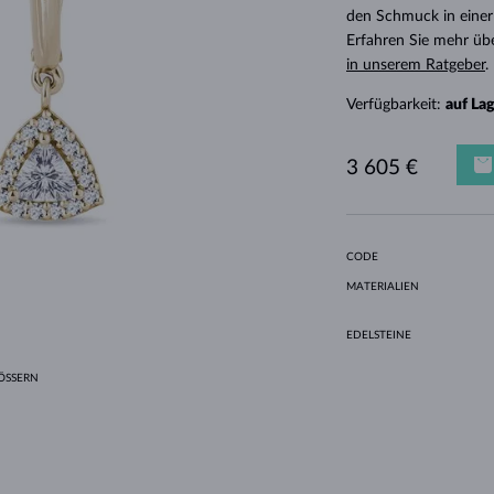
HALO-DESIGN
ORIGINELLE SETS
AMETHYSTE
EINZELOHRRINGE
EDELSTEINE
SÜSSWASSERPERLEN
LÜNETTENFASSUNG
FÜR DIE MUTTER
WEISSGOLD
MORGANITE
TOPASE
RUBINE
GESCHENKIDEEN
den Schmuck in einer
Erfahren Sie mehr üb
GELBGOLD
MAGNETISCHE HALSKETTEN
ROSÉGOLD
in unserem Ratgeber
.
ROSÉGOLD
GRAVIERBARER SCHMUCK
Verfügbarkeit:
auf La
LETNÍ VRSTVENÍ
3 605 €
CODE
MATERIALIEN
EDELSTEINE
SSERN