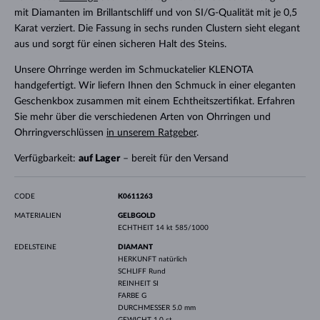
mit Diamanten im Brillantschliff und von SI/G-Qualität mit je 0,5
Karat verziert. Die Fassung in sechs runden Clustern sieht elegant
aus und sorgt für einen sicheren Halt des Steins.
Unsere Ohrringe werden im Schmuckatelier KLENOTA
handgefertigt. Wir liefern Ihnen den Schmuck in einer eleganten
Geschenkbox zusammen mit einem Echtheitszertifikat. Erfahren
Sie mehr über die verschiedenen Arten von Ohrringen und
Ohrringverschlüssen
in unserem Ratgeber
.
Verfügbarkeit:
auf Lager
– bereit für den Versand
CODE
K0611263
MATERIALIEN
GELBGOLD
ECHTHEIT
14 kt 585/1000
EDELSTEINE
DIAMANT
HERKUNFT
natürlich
SCHLIFF
Rund
REINHEIT
SI
FARBE
G
DURCHMESSER
5.0 mm
GEWICHT
1.0 ct