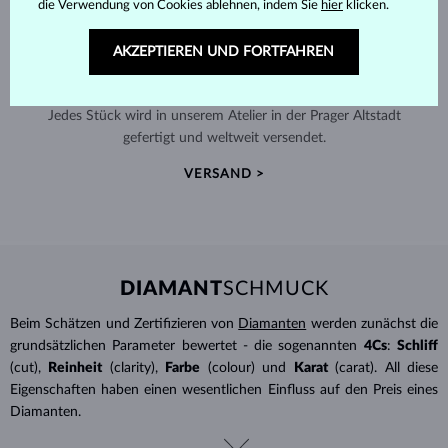
die Verwendung von Cookies ablehnen, indem Sie
hier
klicken.
AKZEPTIEREN UND FORTFAHREN
HANDGEFERTIGT IN PRAG
Jedes Stück wird in unserem Atelier in der Prager Altstadt
gefertigt und weltweit versendet.
VERSAND >
DIAMANT
SCHMUCK
Beim Schätzen und Zertifizieren von
Diamanten
werden zunächst die
grundsätzlichen Parameter bewertet - die sogenannten
4Cs
:
Schliff
(cut),
Reinheit
(clarity),
Farbe
(colour) und
Karat
(carat). All diese
Eigenschaften haben einen wesentlichen Einfluss auf den Preis eines
Diamanten.