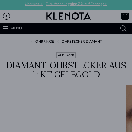
Über uns ->
|
Zum Verlobungsring 7 % auf Eheringe->
MENÜ
OHRRINGE
OHRSTECKER DIAMANT
AUF LAGER
DIAMANT-OHRSTECKER AUS
14KT GELBGOLD