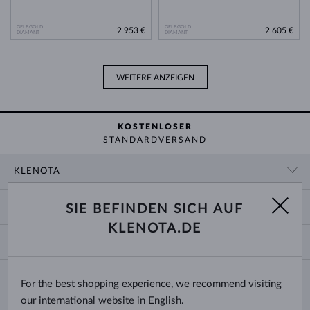
GELBGOLD
GELBGOLD
2 953 €
2 605 €
DIAMANT
DIAMANT
WEITERE ANZEIGEN
KOSTENLOSER
STANDARDVERSAND
KLENOTA
KONTAKTINFORMATIONEN
EINKAUF
SIE BEFINDEN SICH AUF
SHOWROOM
KLENOTA.DE
ZAHLUNG UND VERSAND
ÜBER UNS
SCHMUCK
RÜCKGABE UND UMTAUSCH
PRESSE
RINGGRÖSSEN UND ANPASSUNGEN
REKLAMATION
IMPRESSUM
CHANGE COUNTRY
For the best shopping experience, we recommend visiting
KETTENGRÖSSEN UND -ARTEN
TRAURINGE AUSWÄHLEN
BLOG
our international website in English.
ARMBANDGRÖSSEN
ECHTHEITSZERTIFIKATE
Deutschland & Österreich