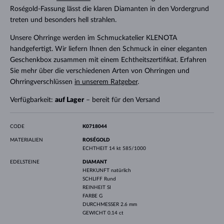
Roségold-Fassung lässt die klaren Diamanten in den Vordergrund
treten und besonders hell strahlen.
Unsere Ohrringe werden im Schmuckatelier KLENOTA
handgefertigt. Wir liefern Ihnen den Schmuck in einer eleganten
Geschenkbox zusammen mit einem Echtheitszertifikat. Erfahren
Sie mehr über die verschiedenen Arten von Ohrringen und
Ohrringverschlüssen
in unserem Ratgeber
.
Verfügbarkeit:
auf Lager
– bereit für den Versand
CODE
K0718044
MATERIALIEN
ROSÉGOLD
ECHTHEIT
14 kt 585/1000
EDELSTEINE
DIAMANT
HERKUNFT
natürlich
SCHLIFF
Rund
REINHEIT
SI
FARBE
G
DURCHMESSER
2.6 mm
GEWICHT
0.14 ct