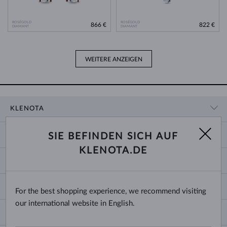
ROSÉGOLD
ROSÉGOLD
866 €
822 €
DIAMANT
DIAMANT
WEITERE ANZEIGEN
KLENOTA
KONTAKTINFORMATIONEN
EINKAUF
SIE BEFINDEN SICH AUF
SHOWROOM
KLENOTA.DE
ZAHLUNG UND VERSAND
ÜBER UNS
SCHMUCK
RÜCKGABE UND UMTAUSCH
PRESSE
RINGGRÖSSEN UND ANPASSUNGEN
REKLAMATION
IMPRESSUM
CHANGE COUNTRY
For the best shopping experience, we recommend visiting
KETTENGRÖSSEN UND -ARTEN
TRAURINGE AUSWÄHLEN
BLOG
our international website in English.
ARMBANDGRÖSSEN
ECHTHEITSZERTIFIKATE
Deutschland & Österreich
NEWSLETTER
OHRRINGVERSCHLÜSSE
GESCHÄFTSBEDINGUNGEN