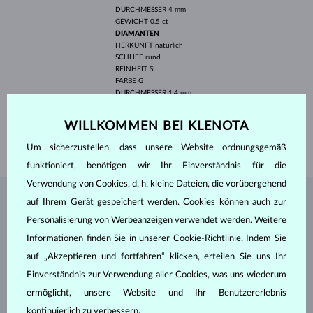
DURCHMESSER
4 mm
GEWICHT
0.5 ct
DIAMANTEN
HERKUNFT
natürlich
SCHLIFF
rund
REINHEIT
SI
FARBE
G
DURCHMESSER
1.4 mm
GEWICHT
0.288 ct
WILLKOMMEN BEI KLENOTA
BREITE
7.3 mm
GEWICHT
1.80 g
Um sicherzustellen, dass unsere Website ordnungsgemäß
funktioniert, benötigen wir Ihr Einverständnis für die
Verwendung von Cookies, d. h. kleine Dateien, die vorübergehend
auf Ihrem Gerät gespeichert werden. Cookies können auch zur
SCHMUCK AUS DEM
KLENOTA ATELIER
Personalisierung von Werbeanzeigen verwendet werden. Weitere
Informationen finden Sie in unserer
Cookie-Richtlinie
. Indem Sie
auf „Akzeptieren und fortfahren“ klicken, erteilen Sie uns Ihr
Einverständnis zur Verwendung aller Cookies, was uns wiederum
ermöglicht, unsere Website und Ihr Benutzererlebnis
kontinuierlich zu verbessern.