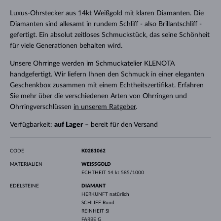
Luxus-Ohrstecker aus 14kt Weißgold mit klaren Diamanten. Die
Diamanten sind allesamt in rundem Schliff - also Brillantschliff -
gefertigt. Ein absolut zeitloses Schmuckstück, das seine Schönheit
für viele Generationen behalten wird.
Unsere Ohrringe werden im Schmuckatelier KLENOTA
handgefertigt. Wir liefern Ihnen den Schmuck in einer eleganten
Geschenkbox zusammen mit einem Echtheitszertifikat. Erfahren
Sie mehr über die verschiedenen Arten von Ohrringen und
Ohrringverschlüssen
in unserem Ratgeber
.
Verfügbarkeit:
auf Lager
– bereit für den Versand
CODE
K0281062
MATERIALIEN
WEISSGOLD
ECHTHEIT
14 kt 585/1000
EDELSTEINE
DIAMANT
HERKUNFT
natürlich
SCHLIFF
Rund
REINHEIT
SI
FARBE
G