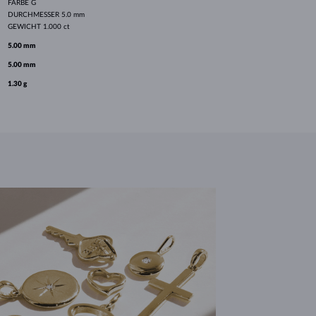
FARBE
G
DURCHMESSER
5.0 mm
GEWICHT
1.000 ct
5.00 mm
5.00 mm
1.30 g