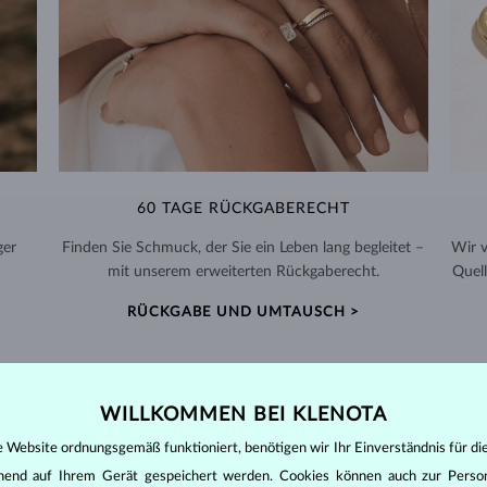
60 TAGE RÜCKGABERECHT
ger
Finden Sie Schmuck, der Sie ein Leben lang begleitet –
Wir 
mit unserem erweiterten Rückgaberecht.
Quell
RÜCKGABE UND UMTAUSCH >
WILLKOMMEN BEI KLENOTA
e Website ordnungsgemäß funktioniert, benötigen wir Ihr Einverständnis für di
DIAMANT
SCHMUCK
ehend auf Ihrem Gerät gespeichert werden. Cookies können auch zur Perso