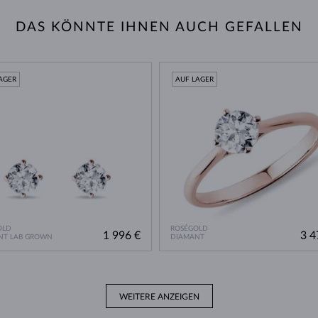
DAS KÖNNTE IHNEN AUCH GEFALLEN
AGER
AUF LAGER
OLD
ROSÉGOLD
1 996 €
3 4
NT LAB GROWN
DIAMANT
WEITERE ANZEIGEN