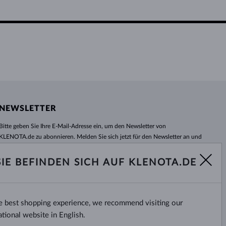
NEWSLETTER
Bitte geben Sie Ihre E-Mail-Adresse ein, um den Newsletter von
KLENOTA.de zu abonnieren. Melden Sie sich jetzt für den Newsletter an und
bleiben Sie auch in Zukunft informiert. So verpassen Sie keine Neuheit und
kein Sonderangebot mehr!
SIE BEFINDEN SICH AUF KLENOTA.DE
ABONNIEREN
he best shopping experience, we recommend visiting our
Ja, ich möchte interessante
Neuigkeiten per E-Mail erhalten.
ational website in English.