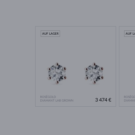
AUF LAGER
AUF L
ROSÉGOLD
ROSÉG
3 474 €
DIAMANT LAB GROWN
DIAMA