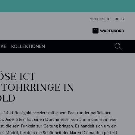
MEIN PROFIL
BLOG
WARENKORB
NKE
KOLLEKTIONEN
ÖSE 1CT
GELBGOLD
TANSANITE
TURMALINE
SAPHIRE
TOHRRINGE IN
ROSÉGOLD
TOPASE
MOLDAVITE
SMARAGDE
OLD
TURMALINE
MINERALKETTEN
MOLDAVITE
ARMBÄNDER
KOLLEKTIONEN
SCHENKEN
RICHTIGEN
ANGEBOT
KLENOTA
SIMPLEN
PERLEN
SCHÖN
LIEBE
MOLDAVITE
PERLEN ANHÄNGER
MINERALIEN
s 14 kt Roségold, verziert mit einem Paar runder natürlicher
BABY-OHRRINGE
WEISSGOLD
HOCHZEITSSCHMUCK
t. Jeder Stein hat einen Durchmesser von 5 mm und ist in vier
DINGE
st, die sein Funkeln zur Geltung bringen. Es handelt sich um ein
HOCHZEITSOHRRINGE
GELBGOLD
GELBGOLD
DURCHSEHEN
DURCHSEHEN
DURCHSEHEN
DURCHSEHEN
DURCHSEHEN
DURCHSEHEN
DURCHSEHEN
DURCHSEHEN
DURCHSEHEN
tiges Modell, bei dem die Schönheit der klaren Diamanten perfekt