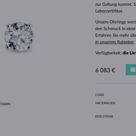
HALO-DESIGN
ORIGINELLE SETS
AMETHYSTE
EINZELOHRRINGE
EDELSTEINE
SÜSSWASSERPERLEN
LÜNETTENFASSUNG
FÜR DIE MUTTER
WEISSGOLD
MORGANITE
TOPASE
RUBINE
GESCHENKIDEEN
zur Geltung kommt. S
Laborzertifikat.
GELBGOLD
MAGNETISCHE HALSKETTEN
ROSÉGOLD
Unsere Ohrringe werd
ROSÉGOLD
GRAVIERBARER SCHMUCK
den Schmuck in einer
LETNÍ VRSTVENÍ
Erfahren Sie mehr üb
in unserem Ratgeber
.
Verfügbarkeit:
die Li
6 083 €
CODE
MATERIALIEN
SSERN
EDELSTEINE