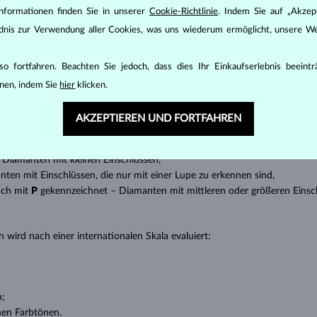
den zunächst die grundsätzlichen Parameter bewertet - die sogenannte
nformationen finden Sie in unserer
Cookie-Richtlinie
. Indem Sie auf „Akzept
inen wesentlichen Einfluss auf den Preis eines Diamanten.
ändnis zur Verwendung aller Cookies, was uns wiederum ermöglicht, unsere We
ten seinen strahlenden Glanz. Der beliebteste Schliff ein Rundschliff, d
t gebracht werden kann, z.B. Marquise, Baguette, Herz, Tropfen, Oval ode
o fortfahren. Beachten Sie jedoch, dass dies Ihr Einkaufserlebnis beeint
ingen
).
nen, indem Sie
hier
klicken.
nannter “Einschlüsse” oder innerer Unreinheiten eines Diamanten bestimm
AKZEPTIEREN UND FORTFAHREN
transparente Diamanten ohne Einschlüsse,
ncluded) – Diamanten mit sehr kleinen Einschlüssen,
 – Diamanten mit kleinen Einschlüssen,
anten mit Einschlüssen, die nur mit einer Lupe zu erkennen sind,
uch mit
P
gekennzeichnet – Diamanten mit mittleren oder größeren Einsc
 wird nach einer internationalen Skala evaluiert:
n;
nen Farbtönen.