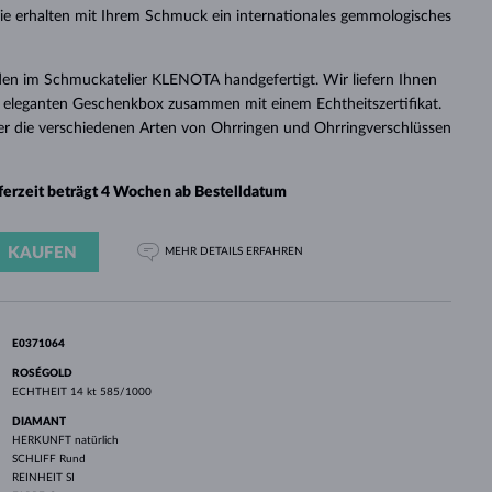
WEISSGOLD
ROSÉGOLD
WEISSGOLD
ie erhalten mit Ihrem Schmuck ein internationales gemmologisches
DURCHSEHEN
en im Schmuckatelier KLENOTA handgefertigt. Wir liefern Ihnen
 eleganten Geschenkbox zusammen mit einem Echtheitszertifikat.
er die verschiedenen Arten von Ohrringen und Ohrringverschlüssen
eferzeit beträgt 4 Wochen ab Bestelldatum
KAUFEN
MEHR DETAILS
ERFAHREN
E0371064
ROSÉGOLD
ECHTHEIT
14 kt 585/1000
DIAMANT
HERKUNFT
natürlich
SCHLIFF
Rund
REINHEIT
SI