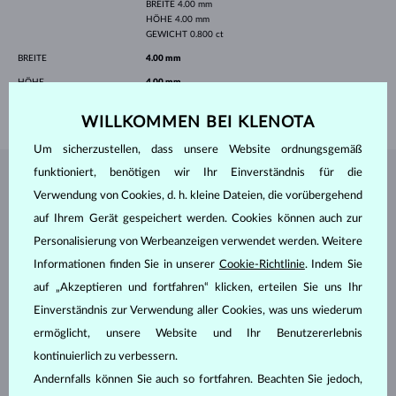
BREITE
4.00 mm
HÖHE
4.00 mm
GEWICHT
0.800 ct
BREITE
4.00 mm
HÖHE
4.00 mm
GEWICHT
1.30 g
WILLKOMMEN BEI KLENOTA
Um sicherzustellen, dass unsere Website ordnungsgemäß
funktioniert, benötigen wir Ihr Einverständnis für die
SCHMUCK AUS DEM
KLENOTA ATELIER
Verwendung von Cookies, d. h. kleine Dateien, die vorübergehend
auf Ihrem Gerät gespeichert werden. Cookies können auch zur
Personalisierung von Werbeanzeigen verwendet werden. Weitere
Informationen finden Sie in unserer
Cookie-Richtlinie
. Indem Sie
auf „Akzeptieren und fortfahren“ klicken, erteilen Sie uns Ihr
Einverständnis zur Verwendung aller Cookies, was uns wiederum
ermöglicht, unsere Website und Ihr Benutzererlebnis
kontinuierlich zu verbessern.
Andernfalls können Sie auch so fortfahren. Beachten Sie jedoch,