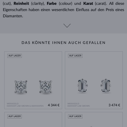
(cut),
Reinheit
(clarity),
Farbe
(colour) und
Karat
(carat). All diese
Eigenschaften haben einen wesentlichen Einfluss auf den Preis eines
Diamanten.
DAS KÖNNTE IHNEN AUCH GEFALLEN
AUF LAGER
AUF LAGER
WEISSGOLD
WEISSGOLD
4 344 €
3 474 €
DIAMANT LAB GROWN & DIAMANTEN
DIAMANT LAB GROWN
AUF LAGER
AUF LAGER