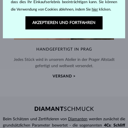
dass dies Ihr Einkaufserlebnis beeinträchtigen kann. Sie können
die Verwendung von Cookies ablehnen, indem Sie
hier
klicken.
AKZEPTIEREN UND FORTFAHREN
HANDGEFERTIGT IN PRAG
Jedes Stück wird in unserem Atelier in der Prager Altstadt
gefertigt und weltweit versendet.
VERSAND >
DIAMANT
SCHMUCK
Beim Schätzen und Zertifizieren von
Diamanten
werden zunächst die
grundsätzlichen Parameter bewertet - die sogenannten
4Cs
:
Schliff