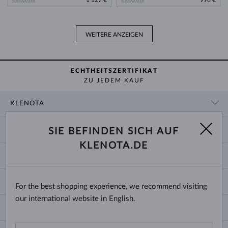
SÜSSWASSER
SÜSSWASSER
WEITERE ANZEIGEN
ECHTHEITSZERTIFIKAT
ZU JEDEM KAUF
KLENOTA
KONTAKTINFORMATIONEN
EINKAUF
SIE BEFINDEN SICH AUF
SHOWROOM
KLENOTA.DE
ZAHLUNG UND VERSAND
ÜBER UNS
SCHMUCK
RÜCKGABE UND UMTAUSCH
PRESSE
RINGGRÖSSEN UND ANPASSUNGEN
REKLAMATION
IMPRESSUM
CHANGE COUNTRY
For the best shopping experience, we recommend visiting
KETTENGRÖSSEN UND -ARTEN
TRAURINGE AUSWÄHLEN
BLOG
our international website in English.
ARMBANDGRÖSSEN
ECHTHEITSZERTIFIKATE
Deutschland & Österreich
NEWSLETTER
OHRRINGVERSCHLÜSSE
GESCHÄFTSBEDINGUNGEN
Bitte geben Sie Ihre E-Mail-Adresse ein, um den Newsletter von KLENOTA.de zu
SCHMUCKGRAVUR