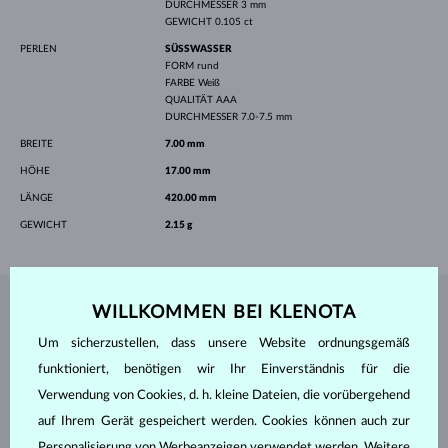
DURCHMESSER
3 mm
GEWICHT
0.105 ct
PERLEN
SÜSSWASSER
FORM
rund
FARBE
Weiß
QUALITÄT
AAA
DURCHMESSER
7.0-7.5 mm
BREITE
7.00 mm
HÖHE
17.00 mm
LÄNGE
420.00 mm
GEWICHT
2.15 g
WILLKOMMEN BEI KLENOTA
SCHMUCK AUS DEM
KLENOTA ATELIER
Um sicherzustellen, dass unsere Website ordnungsgemäß
funktioniert, benötigen wir Ihr Einverständnis für die
Verwendung von Cookies, d. h. kleine Dateien, die vorübergehend
auf Ihrem Gerät gespeichert werden. Cookies können auch zur
Personalisierung von Werbeanzeigen verwendet werden. Weitere