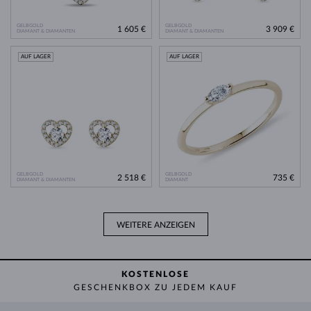
GELBGOLD
GELBGOLD
1 605 €
3 909 €
DIAMANT & DIAMANTEN
DIAMANT & DIAMANTEN
AUF LAGER
AUF LAGER
GELBGOLD
GELBGOLD
2 518 €
735 €
DIAMANT & DIAMANTEN
DIAMANT
WEITERE ANZEIGEN
KOSTENLOSE
GESCHENKBOX ZU JEDEM KAUF