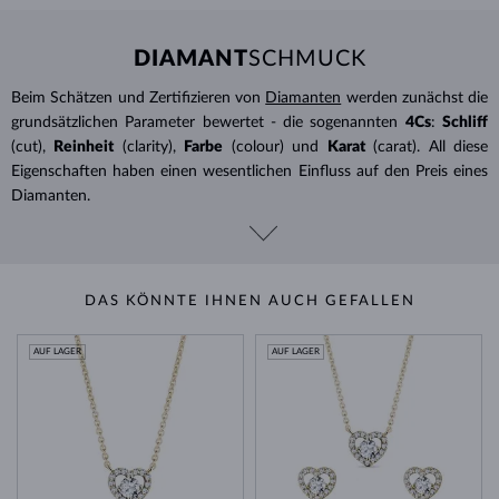
DIAMANT
SCHMUCK
Beim Schätzen und Zertifizieren von
Diamanten
werden zunächst die
grundsätzlichen Parameter bewertet - die sogenannten
4Cs
:
Schliff
(cut),
Reinheit
(clarity),
Farbe
(colour) und
Karat
(carat). All diese
Eigenschaften haben einen wesentlichen Einfluss auf den Preis eines
Diamanten.
DAS KÖNNTE IHNEN AUCH GEFALLEN
AUF LAGER
AUF LAGER