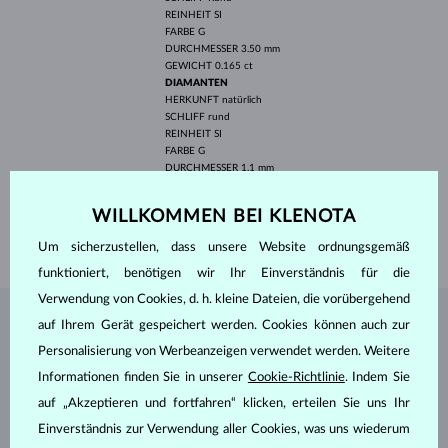
REINHEIT
SI
FARBE
G
DURCHMESSER
3.50 mm
GEWICHT
0.165 ct
DIAMANTEN
HERKUNFT
natürlich
SCHLIFF
rund
REINHEIT
SI
FARBE
G
DURCHMESSER
1.1 mm
GEWICHT
0.084 ct
BREITE
1.90 mm
WILLKOMMEN BEI KLENOTA
GEWICHT
1.85 g
Um sicherzustellen, dass unsere Website ordnungsgemäß
funktioniert, benötigen wir Ihr Einverständnis für die
Verwendung von Cookies, d. h. kleine Dateien, die vorübergehend
auf Ihrem Gerät gespeichert werden. Cookies können auch zur
SCHMUCK AUS DEM
KLENOTA ATELIER
Personalisierung von Werbeanzeigen verwendet werden. Weitere
Informationen finden Sie in unserer
Cookie-Richtlinie
. Indem Sie
auf „Akzeptieren und fortfahren“ klicken, erteilen Sie uns Ihr
Einverständnis zur Verwendung aller Cookies, was uns wiederum