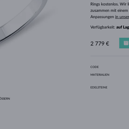
HALO-DESIGN
ORIGINELLE SETS
AMETHYSTE
EINZELOHRRINGE
EDELSTEINE
SÜSSWASSERPERLEN
LÜNETTENFASSUNG
FÜR DIE MUTTER
WEISSGOLD
MORGANITE
TOPASE
RUBINE
GESCHENKIDEEN
Rings kostenlos. Wir
zusammen mit einem E
GELBGOLD
MAGNETISCHE HALSKETTEN
ROSÉGOLD
Anpassungen
in unse
ROSÉGOLD
GRAVIERBARER SCHMUCK
Verfügbarkeit:
auf La
LETNÍ VRSTVENÍ
2 779 €
CODE
MATERIALIEN
EDELSTEINE
SSERN