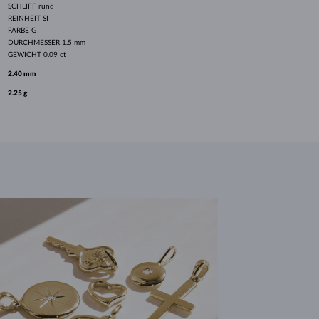
SCHLIFF
rund
REINHEIT
SI
FARBE
G
DURCHMESSER
1.5 mm
GEWICHT
0.09 ct
2.40 mm
2.25 g