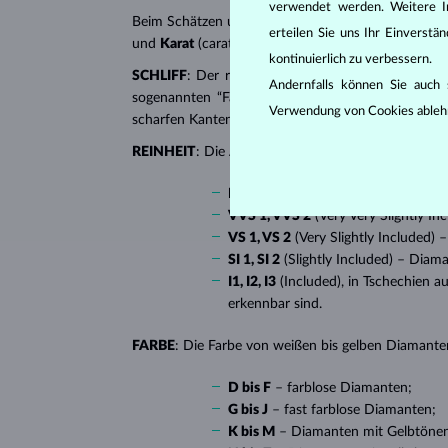
verwendet werden. Weitere I
Beim Schätzen und Zertifizieren von
Diamanten
wer
erteilen Sie uns Ihr Einverst
und
Karat
(carat). All diese Eigenschaften haben e
kontinuierlich zu verbessern.
SCHLIFF
: Der richtige Schliff verleiht dem Diaman
Andernfalls können Sie auch s
sogenannten “Fantasieschliffen”, in die ein Diaman
Verwendung von Cookies ableh
scharfen Kanten, besonders beliebt bei
Verlobungsr
REINHEIT
: Die Anzahl, Größe und Verteilung soge
IF
(Internally Flawless) – absolut 
VVS 1, VVS 2
(Very Very Slightly I
VS 1, VS 2
(Very Slightly Included)
SI 1, SI 2
(Slightly Included) – Diam
I1, I2, I3
(Included), in Tschechien a
erkennbar sind.
FARBE
: Die Farbe von weißen bis gelben Diamanten
D bis F
– farblose Diamanten;
G bis J
– fast farblose Diamanten;
K bis M
– Diamanten mit Gelbtöne