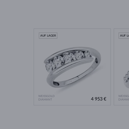
AUF LAGER
AUF L
WEISSGOLD
WEISS
4 953 €
DIAMANT
DIAMA