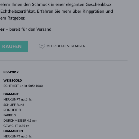
WEISSGOLD
ROSÉGOLD
WEISSGOLD
 liefern Ihnen den Schmuck in einer eleganten Geschenkbox
DURCHSEHEN
chtheitszertifikat. Erfahren Sie mehr über Ringgrößen und
rem Ratgeber
.
ger
– bereit für den Versand
KAUFEN
MEHR DETAILS
ERFAHREN
K0649012
WEISSGOLD
ECHTHEIT
14 kt 585/1000
DIAMANT
HERKUNFT
natürlich
SCHLIFF
Rund
REINHEIT
SI
FARBE
G
DURCHMESSER
4.5 mm
GEWICHT
0.35 ct
DIAMANTEN
HERKUNFT
natürlich