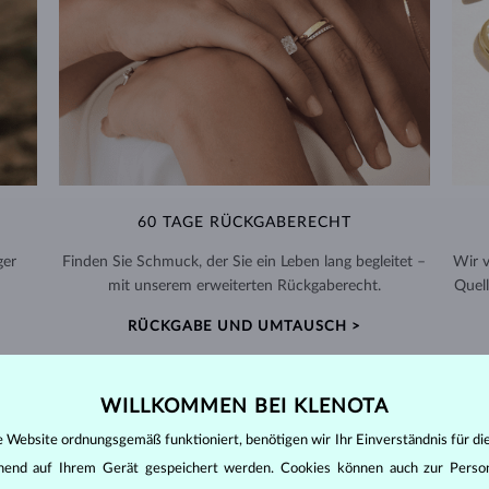
60 TAGE RÜCKGABERECHT
ger
Finden Sie Schmuck, der Sie ein Leben lang begleitet –
Wir 
mit unserem erweiterten Rückgaberecht.
Quell
RÜCKGABE UND UMTAUSCH >
WILLKOMMEN BEI KLENOTA
e Website ordnungsgemäß funktioniert, benötigen wir Ihr Einverständnis für di
ehend auf Ihrem Gerät gespeichert werden. Cookies können auch zur Perso
DIAMANT
SCHMUCK