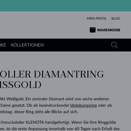
MEIN PROFIL
BLOG
WARENKORB
NKE
KOLLEKTIONEN
OLLER DIAMANTRING
GELBGOLD
TANSANITE
TURMALINE
SAPHIRE
ISSGOLD
ROSÉGOLD
TOPASE
MOLDAVITE
SMARAGDE
TURMALINE
MINERALKETTEN
MOLDAVITE
kt Weißgold. Ein zentraler Diamant wird von sechs weiteren
ARMBÄNDER
KOLLEKTIONEN
SCHENKEN
RICHTIGEN
ANGEBOT
KLENOTA
SIMPLEN
PERLEN
SCHÖN
LIEBE
 Szene gesetzt. Ob als beeindruckender
Verlobungsring
oder als
MOLDAVITE
PERLEN ANHÄNGER
MINERALIEN
tag: dieser Ring zieht alle Blicke auf sich.
BABY-OHRRINGE
WEISSGOLD
HOCHZEITSSCHMUCK
DINGE
Schmuckatelier KLENOTA handgefertigt. Wenn Sie Ihre Ringgröße
HOCHZEITSOHRRINGE
GELBGOLD
GELBGOLD
DURCHSEHEN
DURCHSEHEN
DURCHSEHEN
DURCHSEHEN
DURCHSEHEN
DURCHSEHEN
DURCHSEHEN
DURCHSEHEN
DURCHSEHEN
n, ist die erste Anpassung innerhalb von 60 Tagen nach Erhalt des