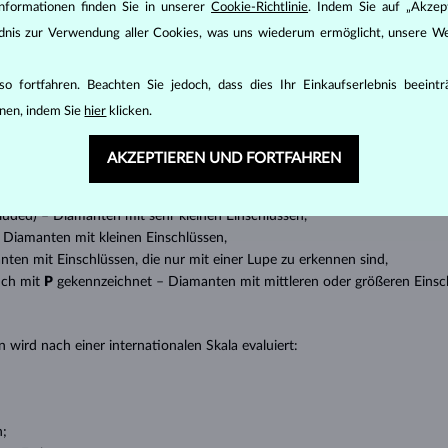
nformationen finden Sie in unserer
Cookie-Richtlinie
. Indem Sie auf „Akzept
den zunächst die grundsätzlichen Parameter bewertet - die sogenannte
ändnis zur Verwendung aller Cookies, was uns wiederum ermöglicht, unsere We
inen wesentlichen Einfluss auf den Preis eines Diamanten.
ten seinen strahlenden Glanz. Der beliebteste Schliff ein Rundschliff, d
o fortfahren. Beachten Sie jedoch, dass dies Ihr Einkaufserlebnis beeint
t gebracht werden kann, z.B. Marquise, Baguette, Herz, Tropfen, Oval ode
nen, indem Sie
hier
klicken.
ingen
).
nannter “Einschlüsse” oder innerer Unreinheiten eines Diamanten bestimm
AKZEPTIEREN UND FORTFAHREN
transparente Diamanten ohne Einschlüsse,
ncluded) – Diamanten mit sehr kleinen Einschlüssen,
 – Diamanten mit kleinen Einschlüssen,
anten mit Einschlüssen, die nur mit einer Lupe zu erkennen sind,
uch mit
P
gekennzeichnet – Diamanten mit mittleren oder größeren Einsc
 wird nach einer internationalen Skala evaluiert:
n;