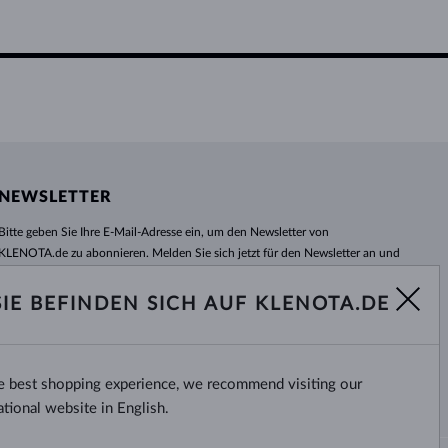
NEWSLETTER
Bitte geben Sie Ihre E-Mail-Adresse ein, um den Newsletter von
KLENOTA.de zu abonnieren. Melden Sie sich jetzt für den Newsletter an und
bleiben Sie auch in Zukunft informiert. So verpassen Sie keine Neuheit und
kein Sonderangebot mehr!
SIE BEFINDEN SICH AUF KLENOTA.DE
ABONNIEREN
he best shopping experience, we recommend visiting our
Ja, ich möchte interessante
Neuigkeiten per E-Mail erhalten.
ational website in English.