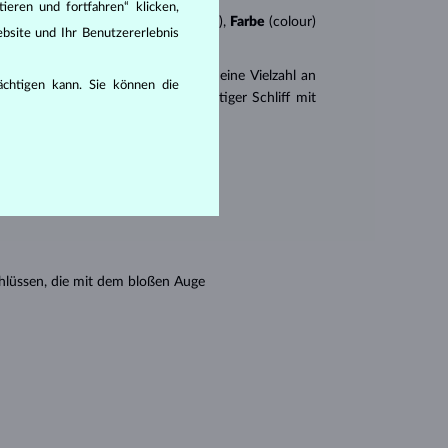
ieren und fortfahren“ klicken,
n
4Cs
:
Schliff
(cut),
Reinheit
(clarity),
Farbe
(colour)
bsite und Ihr Benutzererlebnis
er
Brillantschliff
. Es gibt aber auch eine Vielzahl an
rächtigen kann. Sie können die
r Princess (ein drei- oder vierseitiger Schliff mit
en seine Reinheit:
hlüssen, die mit dem bloßen Auge