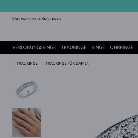
SHOWROOM DUŠNÍ 6, PRAG
VERLOBUNGSRINGE
TRAURINGE
RINGE
OHRRINGE
TRAURINGE
TRAURINGE FÜR DAMEN
Verlobungsringe
Trauringe
Ringe
Ohrringe
Ketten
Armbänder
Perlen
Schmuck
Geschenke
KLENOTA Kollektionen