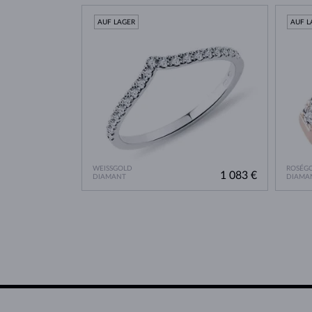
AUF LAGER
AUF L
WEISSGOLD
ROSÉG
1 083 €
DIAMANT
DIAMA