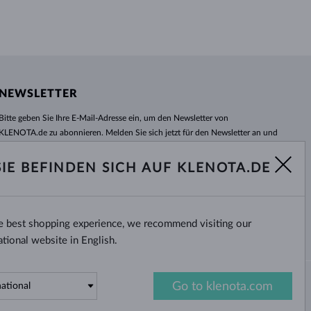
NEWSLETTER
Bitte geben Sie Ihre E-Mail-Adresse ein, um den Newsletter von
KLENOTA.de zu abonnieren. Melden Sie sich jetzt für den Newsletter an und
bleiben Sie auch in Zukunft informiert. So verpassen Sie keine Neuheit und
kein Sonderangebot mehr!
SIE BEFINDEN SICH AUF KLENOTA.DE
ABONNIEREN
he best shopping experience, we recommend visiting our
Ja, ich möchte interessante
Neuigkeiten per E-Mail erhalten.
ational website in English.
Go to klenota.com