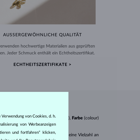
AUSSERGEWÖHNLICHE QUALITÄT
verwenden hochwertige Materialien aus geprüften
en. Jeder Schmuck enthält ein Echtheitszertifikat.
ECHTHEITSZERTIFIKATE >
e Verwendung von Cookies, d. h.
n
4Cs
:
Schliff
(cut),
Reinheit
(clarity),
Farbe
(colour)
nalisierung von Werbeanzeigen
ieren und fortfahren“ klicken,
er
Brillantschliff
. Es gibt aber auch eine Vielzahl an