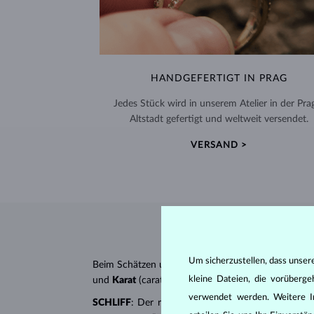
HANDGEFERTIGT IN PRAG
Jedes Stück wird in unserem Atelier in der Pra
Altstadt gefertigt und weltweit versendet.
VERSAND >
Um sicherzustellen, dass unser
Beim Schätzen und Zertifizieren von
Diamanten
wer
kleine Dateien, die vorüberg
und
Karat
(carat). All diese Eigenschaften haben e
verwendet werden. Weitere I
SCHLIFF
: Der richtige Schliff verleiht dem Diaman