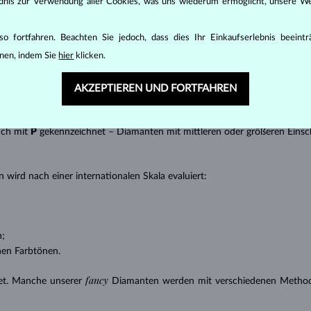
ändnis zur Verwendung aller Cookies, was uns wiederum ermöglicht, unsere We
t gebracht werden kann, z.B. Marquise, Baguette, Herz, Tropfen, Oval ode
ingen
).
o fortfahren. Beachten Sie jedoch, dass dies Ihr Einkaufserlebnis beeint
nannter “Einschlüsse” oder innerer Unreinheiten eines Diamanten bestimm
nen, indem Sie
hier
klicken.
transparente Diamanten ohne Einschlüsse,
ncluded) – Diamanten mit sehr kleinen Einschlüssen,
AKZEPTIEREN UND FORTFAHREN
 – Diamanten mit kleinen Einschlüssen,
anten mit Einschlüssen, die nur mit einer Lupe zu erkennen sind,
uch mit
P
gekennzeichnet – Diamanten mit mittleren oder größeren Einsc
 wird nach einer internationalen Skala evaluiert:
n;
nen Farbtönen.
fancy
et. Manche unserer
Diamanten werden mit verschiedenen Methode