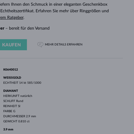
WEISSGOLD
ROSÉGOLD
WEISSGOLD
 liefern Ihnen den Schmuck in einer eleganten Geschenkbox
DURCHSEHEN
chtheitszertifikat. Erfahren Sie mehr über Ringgrößen und
rem Ratgeber
.
ger
– bereit für den Versand
KAUFEN
MEHR DETAILS
ERFAHREN
K0640012
WEISSGOLD
ECHTHEIT
14 kt 585/1000
DIAMANT
HERKUNFT
natürlich
SCHLIFF
Rund
REINHEIT
SI
FARBE
G
DURCHMESSER
2.9 mm
GEWICHT
0.810 ct
3.9 mm