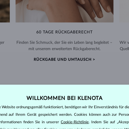
60 TAGE RÜCKGABERECHT
ger
Finden Sie Schmuck, der Sie ein Leben lang begleitet –
Wir 
mit unserem erweiterten Rückgaberecht.
Quell
RÜCKGABE UND UMTAUSCH >
WILLKOMMEN BEI KLENOTA
DIAMANT
SCHMUCK
e Website ordnungsgemäß funktioniert, benötigen wir Ihr Einverständnis für di
den zunächst die grundsätzlichen Parameter bewertet - die sogenannte
ehend auf Ihrem Gerät gespeichert werden. Cookies können auch zur Perso
inen wesentlichen Einfluss auf den Preis eines Diamanten.
nformationen finden Sie in unserer
Cookie-Richtlinie
. Indem Sie auf „Akzept
ten seinen strahlenden Glanz. Der beliebteste Schliff ein Rundschliff, d