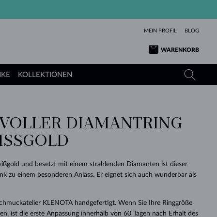
MEIN PROFIL
BLOG
WARENKORB
NKE
KOLLEKTIONEN
VOLLER DIAMANTRING
GELBGOLD
TANSANITE
TURMALINE
SAPHIRE
ISSGOLD
ROSÉGOLD
TOPASE
MOLDAVITE
SMARAGDE
TURMALINE
MINERALKETTEN
MOLDAVITE
ißgold und besetzt mit einem strahlenden Diamanten ist dieser
ARMBÄNDER
KOLLEKTIONEN
SCHENKEN
RICHTIGEN
ANGEBOT
KLENOTA
SIMPLEN
PERLEN
SCHÖN
LIEBE
nk zu einem besonderen Anlass. Er eignet sich auch wunderbar als
MOLDAVITE
PERLEN ANHÄNGER
MINERALIEN
BABY-OHRRINGE
WEISSGOLD
HOCHZEITSSCHMUCK
DINGE
Schmuckatelier KLENOTA handgefertigt. Wenn Sie Ihre Ringgröße
HOCHZEITSOHRRINGE
GELBGOLD
GELBGOLD
DURCHSEHEN
DURCHSEHEN
DURCHSEHEN
DURCHSEHEN
DURCHSEHEN
DURCHSEHEN
DURCHSEHEN
DURCHSEHEN
DURCHSEHEN
n, ist die erste Anpassung innerhalb von 60 Tagen nach Erhalt des