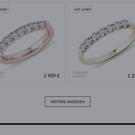
AGER
AUF LAGER
OLD
GELBGOLD
2 909 €
1 2
NT
DIAMANT
WEITERE ANZEIGEN