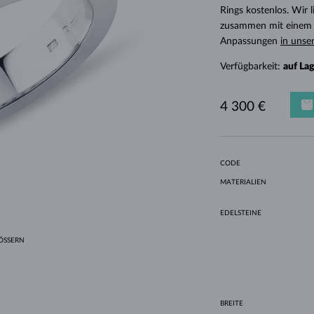
HALO-DESIGN
ORIGINELLE SETS
AMETHYSTE
EINZELOHRRINGE
EDELSTEINE
SÜSSWASSERPERLEN
LÜNETTENFASSUNG
FÜR DIE MUTTER
WEISSGOLD
MORGANITE
TOPASE
RUBINE
GESCHENKIDEEN
Rings kostenlos. Wir
zusammen mit einem E
GELBGOLD
MAGNETISCHE HALSKETTEN
ROSÉGOLD
Anpassungen
in unse
ROSÉGOLD
GRAVIERBARER SCHMUCK
Verfügbarkeit:
auf La
LETNÍ VRSTVENÍ
4 300 €
CODE
MATERIALIEN
EDELSTEINE
SSERN
BREITE