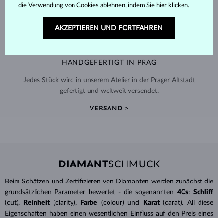
die Verwendung von Cookies ablehnen, indem Sie
hier
klicken.
AKZEPTIEREN UND FORTFAHREN
HANDGEFERTIGT IN PRAG
Jedes Stück wird in unserem Atelier in der Prager Altstadt
gefertigt und weltweit versendet.
VERSAND >
DIAMANT
SCHMUCK
Beim Schätzen und Zertifizieren von
Diamanten
werden zunächst die
grundsätzlichen Parameter bewertet - die sogenannten
4Cs
:
Schliff
(cut),
Reinheit
(clarity),
Farbe
(colour) und
Karat
(carat). All diese
Eigenschaften haben einen wesentlichen Einfluss auf den Preis eines