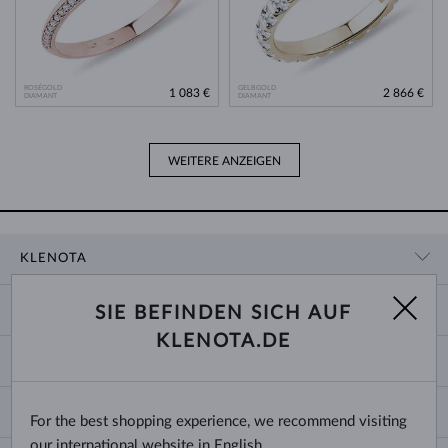
ROSÉGOLD
GELBGOLD
1 083 €
2 866 €
DIAMANT
DIAMANT
WEITERE ANZEIGEN
KLENOTA
KONTAKTINFORMATIONEN
EINKAUF
SIE BEFINDEN SICH AUF
SHOWROOM
KLENOTA.DE
ZAHLUNG UND VERSAND
ÜBER UNS
SCHMUCK
RÜCKGABE UND UMTAUSCH
PRESSE
RINGGRÖSSEN UND ANPASSUNGEN
REKLAMATION
IMPRESSUM
CHANGE COUNTRY
For the best shopping experience, we recommend visiting
KETTENGRÖSSEN UND -ARTEN
TRAURINGE AUSWÄHLEN
BLOG
our international website in English.