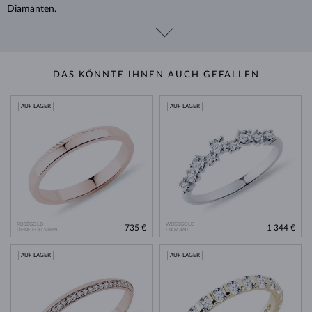
Diamanten.
DAS KÖNNTE IHNEN AUCH GEFALLEN
AUF LAGER
AUF LAGER
ROSÉGOLD
WEISSGOLD
735 €
1 344 €
OHNE EDELSTEIN
DIAMANT
AUF LAGER
AUF LAGER