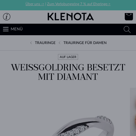
Über uns ->
|
Zum Verlobungsring 7 % auf Eheringe->
MENÜ
TRAURINGE
TRAURINGE FÜR DAMEN
AUF LAGER
WEISSGOLDRING BESETZT M
IT DIAMANT