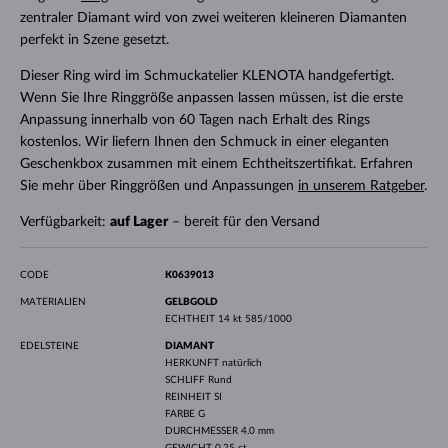
zentraler Diamant wird von zwei weiteren kleineren Diamanten
perfekt in Szene gesetzt.
Dieser Ring wird im Schmuckatelier KLENOTA handgefertigt.
Wenn Sie Ihre Ringgröße anpassen lassen müssen, ist die erste
Anpassung innerhalb von 60 Tagen nach Erhalt des Rings
kostenlos. Wir liefern Ihnen den Schmuck in einer eleganten
Geschenkbox zusammen mit einem Echtheitszertifikat. Erfahren
Sie mehr über Ringgrößen und Anpassungen
in unserem Ratgeber
.
Verfügbarkeit:
auf Lager
– bereit für den Versand
CODE
K0639013
MATERIALIEN
GELBGOLD
ECHTHEIT
14 kt 585/1000
EDELSTEINE
DIAMANT
HERKUNFT
natürlich
SCHLIFF
Rund
REINHEIT
SI
FARBE
G
DURCHMESSER
4.0 mm
GEWICHT
0.25 ct