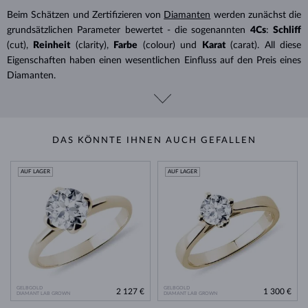
Beim Schätzen und Zertifizieren von
Diamanten
werden zunächst die
grundsätzlichen Parameter bewertet - die sogenannten
4Cs
:
Schliff
(cut),
Reinheit
(clarity),
Farbe
(colour) und
Karat
(carat). All diese
Eigenschaften haben einen wesentlichen Einfluss auf den Preis eines
Diamanten.
DAS KÖNNTE IHNEN AUCH GEFALLEN
AUF LAGER
AUF LAGER
GELBGOLD
GELBGOLD
2 127 €
1 300 €
DIAMANT LAB GROWN
DIAMANT LAB GROWN