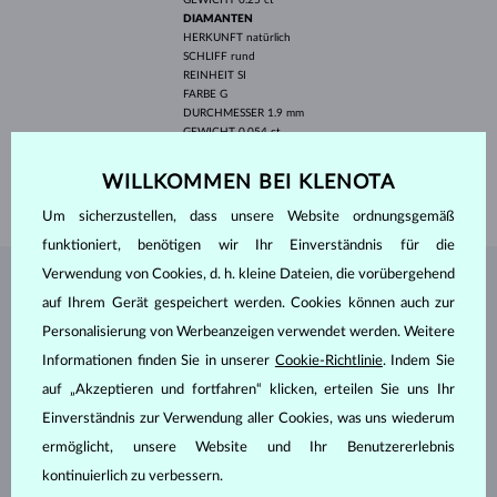
DIAMANTEN
HERKUNFT
natürlich
SCHLIFF
rund
REINHEIT
SI
FARBE
G
DURCHMESSER
1.9 mm
GEWICHT
0.054 ct
BREITE
1.40 mm
WILLKOMMEN BEI KLENOTA
GEWICHT
1.75 g
Um sicherzustellen, dass unsere Website ordnungsgemäß
funktioniert, benötigen wir Ihr Einverständnis für die
Verwendung von Cookies, d. h. kleine Dateien, die vorübergehend
SCHMUCK AUS DEM
KLENOTA ATELIER
auf Ihrem Gerät gespeichert werden. Cookies können auch zur
Personalisierung von Werbeanzeigen verwendet werden. Weitere
Informationen finden Sie in unserer
Cookie-Richtlinie
. Indem Sie
auf „Akzeptieren und fortfahren“ klicken, erteilen Sie uns Ihr
Einverständnis zur Verwendung aller Cookies, was uns wiederum
ermöglicht, unsere Website und Ihr Benutzererlebnis
kontinuierlich zu verbessern.