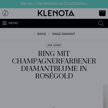
Über uns ->
|
Zum Verlobungsring 7 % auf Eheringe->
MENÜ
RINGE
RINGE DIAMANT
AUF LAGER
RING MIT
CHAMPAGNERFARBENER
DIAMANTBLUME IN
ROSÉGOLD