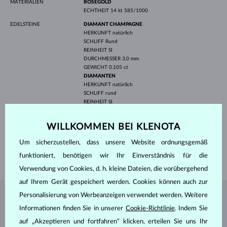
MATERIALIEN
ROSÉGOLD
ECHTHEIT
14 kt 585/1000
EDELSTEINE
DIAMANT CHAMPAGNE
HERKUNFT
natürlich
SCHLIFF
Rund
REINHEIT
SI
DURCHMESSER
3.0 mm
GEWICHT
0.105 ct
DIAMANTEN
HERKUNFT
natürlich
SCHLIFF
rund
REINHEIT
SI
FARBE
G
DURCHMESSER
1.5 mm
WILLKOMMEN BEI KLENOTA
GEWICHT
0.120 ct
BREITE
2.00 mm
Um sicherzustellen, dass unsere Website ordnungsgemäß
funktioniert, benötigen wir Ihr Einverständnis für die
GEWICHT
1.95 g
Verwendung von Cookies, d. h. kleine Dateien, die vorübergehend
auf Ihrem Gerät gespeichert werden. Cookies können auch zur
Personalisierung von Werbeanzeigen verwendet werden. Weitere
SCHMUCK AUS DEM
KLENOTA ATELIER
Informationen finden Sie in unserer
Cookie-Richtlinie
. Indem Sie
auf „Akzeptieren und fortfahren“ klicken, erteilen Sie uns Ihr