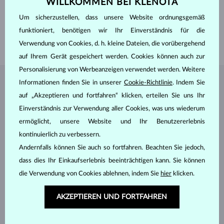
WILLKOMMEN BEI KLENOTA
HÖHE
7 mm
GEWICHT
0.7 ct
Um sicherzustellen, dass unsere Website ordnungsgemäß
BREITE
2.00 mm
funktioniert, benötigen wir Ihr Einverständnis für die
GEWICHT
2.00 g
Verwendung von Cookies, d. h. kleine Dateien, die vorübergehend
auf Ihrem Gerät gespeichert werden. Cookies können auch zur
Personalisierung von Werbeanzeigen verwendet werden. Weitere
Informationen finden Sie in unserer
Cookie-Richtlinie
. Indem Sie
SCHMUCK AUS DEM
KLENOTA ATELIER
auf „Akzeptieren und fortfahren“ klicken, erteilen Sie uns Ihr
Einverständnis zur Verwendung aller Cookies, was uns wiederum
ermöglicht, unsere Website und Ihr Benutzererlebnis
kontinuierlich zu verbessern.
Andernfalls können Sie auch so fortfahren. Beachten Sie jedoch,
dass dies Ihr Einkaufserlebnis beeinträchtigen kann. Sie können
die Verwendung von Cookies ablehnen, indem Sie
hier
klicken.
AKZEPTIEREN UND FORTFAHREN