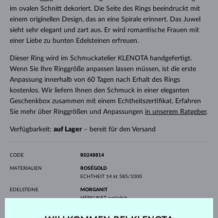
im ovalen Schnitt dekoriert. Die Seite des Rings beeindruckt mit
einem originellen Design, das an eine Spirale erinnert. Das Juwel
sieht sehr elegant und zart aus. Er wird romantische Frauen mit
einer Liebe zu bunten Edelsteinen erfreuen.
Dieser Ring wird im Schmuckatelier KLENOTA handgefertigt.
Wenn Sie Ihre Ringgröße anpassen lassen müssen, ist die erste
Anpassung innerhalb von 60 Tagen nach Erhalt des Rings
kostenlos. Wir liefern Ihnen den Schmuck in einer eleganten
Geschenkbox zusammen mit einem Echtheitszertifikat. Erfahren
Sie mehr über Ringgrößen und Anpassungen
in unserem Ratgeber
.
Verfügbarkeit:
auf Lager
– bereit für den Versand
CODE
R0248814
MATERIALIEN
ROSÉGOLD
ECHTHEIT
14 kt 585/1000
EDELSTEINE
MORGANIT
HERKUNFT
natürlich
SCHLIFF
Oval
BREITE
5 mm