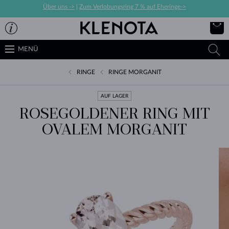
Über uns ->
|
Zum Verlobungsring 7 % auf Eheringe->
MENÜ
RINGE
RINGE MORGANIT
AUF LAGER
ROSEGOLDENER RING MIT
OVALEM MORGANIT