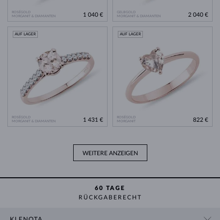
ROSÉGOLD
GELBGOLD
1 040 €
2 040 €
MORGANIT & DIAMANTEN
MORGANIT & DIAMANTEN
AUF LAGER
AUF LAGER
ROSÉGOLD
ROSÉGOLD
1 431 €
822 €
MORGANIT & DIAMANTEN
MORGANIT
WEITERE ANZEIGEN
60 TAGE
RÜCKGABERECHT
KLENOTA