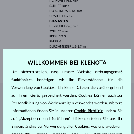
HERKUNFT
natürlich
SCHLIFF
Rund
DURCHMESSER
6.0 mm
GEWICHT
0.77 ct
DIAMANTEN
HERKUNFT
natürlich
SCHLIFF
rund
REINHEIT
SI
FARBE
G
DURCHMESSER
1.5-1.7 mm
GEWICHT
0.070 ct
BREITE
1.85 mm
WILLKOMMEN BEI KLENOTA
GEWICHT
1.80 g
Um sicherzustellen, dass unsere Website ordnungsgemäß
funktioniert, benötigen wir Ihr Einverständnis für die
Verwendung von Cookies, d. h. kleine Dateien, die vorübergehend
SCHMUCK AUS DEM
KLENOTA ATELIER
auf Ihrem Gerät gespeichert werden. Cookies können auch zur
Personalisierung von Werbeanzeigen verwendet werden. Weitere
Informationen finden Sie in unserer
Cookie-Richtlinie
. Indem Sie
auf „Akzeptieren und fortfahren“ klicken, erteilen Sie uns Ihr
Einverständnis zur Verwendung aller Cookies, was uns wiederum