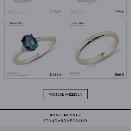
GELBGOLD
GELBGOLD
2 257 €
779 €
RUBIN & DIAMANTEN
DIAMANT BLAU
AUF LAGER
AUF LAGER
GELBGOLD
GELBGOLD
1 083 €
866 €
TOPAS & DIAMANTEN
DIAMANT
WEITERE ANZEIGEN
KOSTENLOSER
STANDARDVERSAND