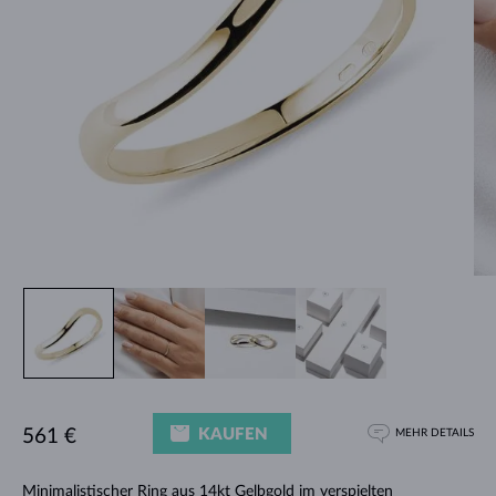
KAUFEN
561 €
MEHR DETAILS
Minimalistischer
Ring
aus 14kt Gelbgold im verspielten