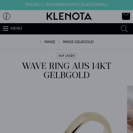
Über uns ->
|
Zum Verlobungsring 7 % auf Eheringe->
MENÜ
RINGE
RINGE GELBGOLD
AUF LAGER
WAVE RING AUS 14KT
GELBGOLD