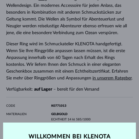
Wellendesign. Ein modernes Accessoire für jeden Anlass, das
besonders in Kombination mit anderen Schmuckstücken zur
Geltung kommt. Die Wellen als Symbol für Abenteuerlust und
Neugier werden reiselustige Abenteurer ebenso erfreuen wie all
jene, die eine besondere Verbindung zum Ozean verspüren.
Dieser Ring wird im Schmuckatelier KLENOTA handgefertigt.
Wenn Sie Ihre Ringgröße anpassen lassen müssen, ist die erste
Anpassung innerhalb von 60 Tagen nach Erhalt des Rings
kostenlos. Wir liefern Ihnen den Schmuck in einer eleganten
Geschenkbox zusammen mit einem Echtheitszertifikat. Erfahren
Sie mehr über Ringgrößen und Anpassungen
in unserem Ratgeber
.
Verfügbarkeit:
auf Lager
– bereit für den Versand
CODE
K0771013
MATERIALIEN
GELBGOLD
ECHTHEIT
14 kt 585/1000
EDELSTEINE
OHNE EDELSTEIN
WILLKOMMEN BEI KLENOTA
BREITE
2.0 mm