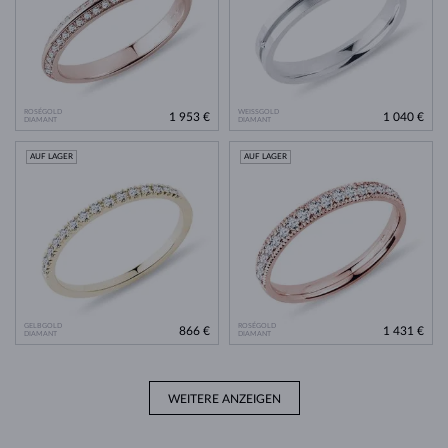
ROSÉGOLD
WEISSGOLD
1 953 €
1 040 €
DIAMANT
DIAMANT
AUF LAGER
AUF LAGER
GELBGOLD
ROSÉGOLD
866 €
1 431 €
DIAMANT
DIAMANT
WEITERE ANZEIGEN