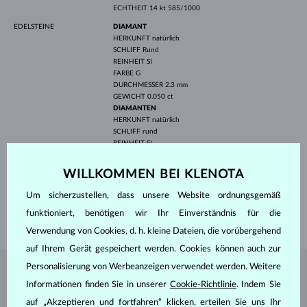
ECHTHEIT
14 kt 585/1000
EDELSTEINE
DIAMANT
HERKUNFT
natürlich
SCHLIFF
Rund
REINHEIT
SI
FARBE
G
DURCHMESSER
2.3 mm
GEWICHT
0.050 ct
DIAMANTEN
HERKUNFT
natürlich
SCHLIFF
rund
REINHEIT
SI
FARBE
G
DURCHMESSER
1.4 mm
WILLKOMMEN BEI KLENOTA
GEWICHT
0.012 ct
Um sicherzustellen, dass unsere Website ordnungsgemäß
BREITE
2.10 mm
funktioniert, benötigen wir Ihr Einverständnis für die
GEWICHT
1.50 g
Verwendung von Cookies, d. h. kleine Dateien, die vorübergehend
auf Ihrem Gerät gespeichert werden. Cookies können auch zur
Personalisierung von Werbeanzeigen verwendet werden. Weitere
SCHMUCK AUS DEM
KLENOTA ATELIER
Informationen finden Sie in unserer
Cookie-Richtlinie
. Indem Sie
auf „Akzeptieren und fortfahren“ klicken, erteilen Sie uns Ihr