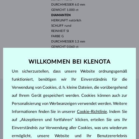
DURCHMESSER
6.0 mm
GEWICHT
1.000 ct
DIAMANTEN
HERKUNFT
natürlich
SCHLIFF
rund
REINHEIT
SI
FARBE
G
DURCHMESSER
1.3 mm
GEWICHT
0.060 ct
BREITE
1.80 mm
WILLKOMMEN BEI KLENOTA
GEWICHT
1.80 g
Um sicherzustellen, dass unsere Website ordnungsgemäß
funktioniert, benötigen wir Ihr Einverständnis für die
Verwendung von Cookies, d. h. kleine Dateien, die vorübergehend
SCHMUCK AUS DEM
KLENOTA ATELIER
auf Ihrem Gerät gespeichert werden. Cookies können auch zur
Personalisierung von Werbeanzeigen verwendet werden. Weitere
Informationen finden Sie in unserer
Cookie-Richtlinie
. Indem Sie
auf „Akzeptieren und fortfahren“ klicken, erteilen Sie uns Ihr
Einverständnis zur Verwendung aller Cookies, was uns wiederum
ermöglicht, unsere Website und Ihr Benutzererlebnis