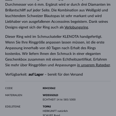
Durchmesser von 6 mm. Ergänzt wird er durch drei Diamanten im
Brillantschliff auf jeder Seite. Die Kombination aus Weißgold und
leuchtendem Schweizer Blautopas ist sehr markant und wird
Liebhaber von ausgefallenen Accessoires begeistern. Dank seines
Designs eignet sich der Ring auch als
Verlobungsring
.
Dieser Ring wird im Schmuckatelier KLENOTA handgefertigt.
Wenn Sie Ihre Ringgröße anpassen lassen müssen, ist die erste
Anpassung innerhalb von 60 Tagen nach Erhalt des Rings
kostenlos. Wir liefern Ihnen den Schmuck in einer eleganten
Geschenkbox zusammen mit einem Echtheitszertifikat. Erfahren
Sie mehr über Ringgrößen und Anpassungen
in unserem Ratgeber
.
Verfügbarkeit:
auf Lager
– bereit für den Versand
CODE
K0415062
MATERIALIEN
WEISSGOLD
ECHTHEIT
14 kt 585/1000
EDELSTEINE
TOPAS
HERKUNFT
natürlich
SCHLIFF
Rund