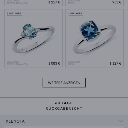
WEISSGOLD
WEISSGOLD
1 257 €
953 €
TOPAS & DIAMANTEN
TOPAS
AUF LAGER
AUF LAGER
WEISSGOLD
WEISSGOLD
1 083 €
1 127 €
TOPAS & DIAMANTEN
TOPAS
WEITERE ANZEIGEN
60 TAGE
RÜCKGABERECHT
KLENOTA