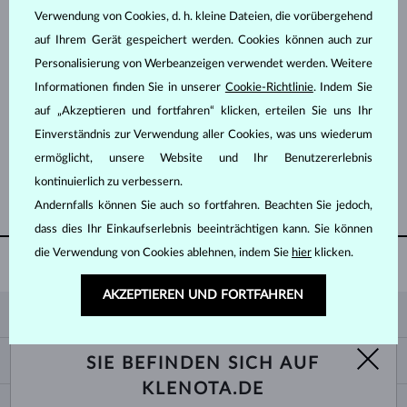
Verwendung von Cookies, d. h. kleine Dateien, die vorübergehend
auf Ihrem Gerät gespeichert werden. Cookies können auch zur
Personalisierung von Werbeanzeigen verwendet werden. Weitere
Informationen finden Sie in unserer
Cookie-Richtlinie
. Indem Sie
auf „Akzeptieren und fortfahren“ klicken, erteilen Sie uns Ihr
WEISSGOLD
WEISSGOLD
1 127 €
1 127 €
GRÜNER TURMALIN & DIAMANTEN
ROSA TURMALIN & DIAMANTEN
Einverständnis zur Verwendung aller Cookies, was uns wiederum
ermöglicht, unsere Website und Ihr Benutzererlebnis
kontinuierlich zu verbessern.
WEITERE ANZEIGEN
Andernfalls können Sie auch so fortfahren. Beachten Sie jedoch,
dass dies Ihr Einkaufserlebnis beeinträchtigen kann. Sie können
die Verwendung von Cookies ablehnen, indem Sie
hier
klicken.
60 TAGE
RÜCKGABERECHT
AKZEPTIEREN UND FORTFAHREN
KLENOTA
KONTAKTINFORMATIONEN
EINKAUF
SIE BEFINDEN SICH AUF
SHOWROOM
KLENOTA.DE
ZAHLUNG UND VERSAND
ÜBER UNS
SCHMUCK