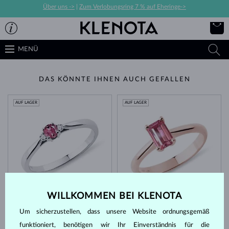
Über uns ->
|
Zum Verlobungsring 7 % auf Eheringe->
MENÜ
DAS KÖNNTE IHNEN AUCH GEFALLEN
AUF LAGER
AUF LAGER
WEISSGOLD
ROSÉGOLD
822 €
1 127 €
ROSA TURMALIN & DIAMANTEN
WILLKOMMEN BEI KLENOTA
ROSA TURMALIN
Um sicherzustellen, dass unsere Website ordnungsgemäß
AUF LAGER
AUF LAGER
funktioniert, benötigen wir Ihr Einverständnis für die