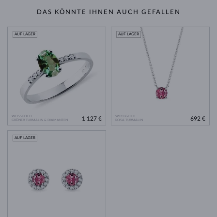
DAS KÖNNTE IHNEN AUCH GEFALLEN
AUF LAGER
AUF LAGER
WEISSGOLD
WEISSGOLD
1 127 €
692 €
GRÜNER TURMALIN & DIAMANTEN
ROSA TURMALIN
AUF LAGER