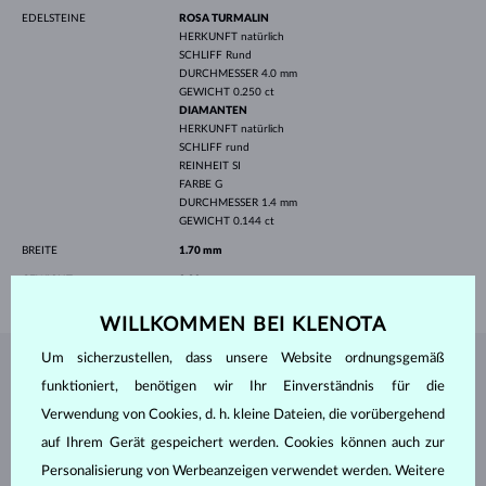
EDELSTEINE
ROSA TURMALIN
HERKUNFT
natürlich
SCHLIFF
Rund
DURCHMESSER
4.0 mm
GEWICHT
0.250 ct
DIAMANTEN
HERKUNFT
natürlich
SCHLIFF
rund
REINHEIT
SI
FARBE
G
DURCHMESSER
1.4 mm
GEWICHT
0.144 ct
BREITE
1.70 mm
GEWICHT
2.30 g
WILLKOMMEN BEI KLENOTA
Um sicherzustellen, dass unsere Website ordnungsgemäß
SCHMUCK AUS DEM
KLENOTA ATELIER
funktioniert, benötigen wir Ihr Einverständnis für die
Verwendung von Cookies, d. h. kleine Dateien, die vorübergehend
auf Ihrem Gerät gespeichert werden. Cookies können auch zur
Personalisierung von Werbeanzeigen verwendet werden. Weitere