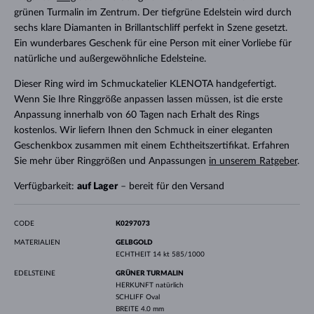
grünen Turmalin im Zentrum. Der tiefgrüne Edelstein wird durch
sechs klare Diamanten in Brillantschliff perfekt in Szene gesetzt.
Ein wunderbares Geschenk für eine Person mit einer Vorliebe für
natürliche und außergewöhnliche Edelsteine.
Dieser Ring wird im Schmuckatelier KLENOTA handgefertigt.
Wenn Sie Ihre Ringgröße anpassen lassen müssen, ist die erste
Anpassung innerhalb von 60 Tagen nach Erhalt des Rings
kostenlos. Wir liefern Ihnen den Schmuck in einer eleganten
Geschenkbox zusammen mit einem Echtheitszertifikat. Erfahren
Sie mehr über Ringgrößen und Anpassungen
in unserem Ratgeber
.
Verfügbarkeit:
auf Lager
– bereit für den Versand
CODE
K0297073
MATERIALIEN
GELBGOLD
ECHTHEIT
14 kt 585/1000
EDELSTEINE
GRÜNER TURMALIN
HERKUNFT
natürlich
SCHLIFF
Oval
BREITE
4.0 mm