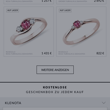
1 257 €
2 692 €
ROSA TURMALIN & DIAMANTEN
GRÜNER TURMALIN & DIAMANTEN
AUF LAGER
AUF LAGER
ROSÉGOLD
ROSÉGOLD
1 431 €
822 €
ROSA TURMALIN & DIAMANTEN
ROSA TURMALIN & DIAMANTEN
WEITERE ANZEIGEN
KOSTENLOSE
GESCHENKBOX ZU JEDEM KAUF
KLENOTA