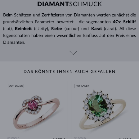
DIAMANT
SCHMUCK
Beim Schätzen und Zertifizieren von
Diamanten
werden zunächst die
grundsätzlichen Parameter bewertet - die sogenannten
4Cs
:
Schliff
(cut),
Reinheit
(clarity),
Farbe
(colour) und
Karat
(carat). All diese
Eigenschaften haben einen wesentlichen Einfluss auf den Preis eines
Diamanten.
DAS KÖNNTE IHNEN AUCH GEFALLEN
AUF LAGER
AUF LAGER
ROSÉGOLD
GELBGOLD