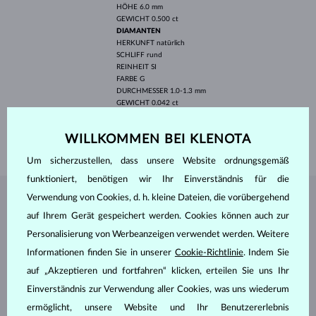
HÖHE
6.0 mm
GEWICHT
0.500 ct
DIAMANTEN
HERKUNFT
natürlich
SCHLIFF
rund
REINHEIT
SI
FARBE
G
DURCHMESSER
1.0-1.3 mm
GEWICHT
0.042 ct
BREITE
2.25 mm
WILLKOMMEN BEI KLENOTA
GEWICHT
1.85 g
Um sicherzustellen, dass unsere Website ordnungsgemäß
funktioniert, benötigen wir Ihr Einverständnis für die
Verwendung von Cookies, d. h. kleine Dateien, die vorübergehend
SCHMUCK AUS DEM
KLENOTA ATELIER
auf Ihrem Gerät gespeichert werden. Cookies können auch zur
Personalisierung von Werbeanzeigen verwendet werden. Weitere
Informationen finden Sie in unserer
Cookie-Richtlinie
. Indem Sie
auf „Akzeptieren und fortfahren“ klicken, erteilen Sie uns Ihr
Einverständnis zur Verwendung aller Cookies, was uns wiederum
ermöglicht, unsere Website und Ihr Benutzererlebnis