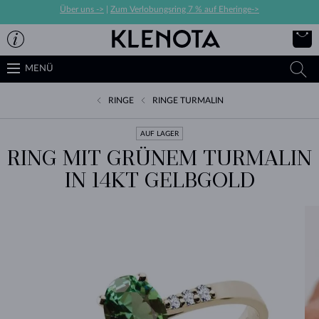
Über uns ->
|
Zum Verlobungsring 7 % auf Eheringe->
MENÜ
RINGE
RINGE TURMALIN
AUF LAGER
RING MIT GRÜNEM TURMALIN
IN 14KT GELBGOLD