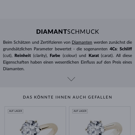
DIAMANT
SCHMUCK
Beim Schätzen und Zertifizieren von
Diamanten
werden zunächst die
grundsätzlichen Parameter bewertet - die sogenannten
4Cs
:
Schliff
(cut),
Reinheit
(clarity),
Farbe
(colour) und
Karat
(carat). All diese
Eigenschaften haben einen wesentlichen Einfluss auf den Preis eines
Diamanten.
DAS KÖNNTE IHNEN AUCH GEFALLEN
AUF LAGER
AUF LAGER