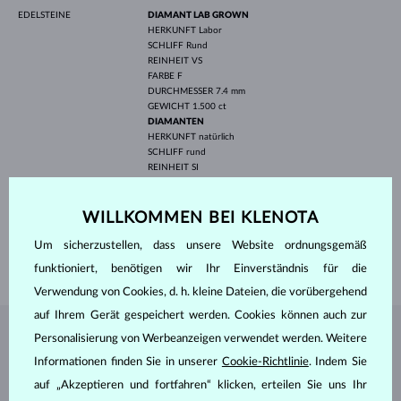
EDELSTEINE
DIAMANT LAB GROWN
HERKUNFT
Labor
SCHLIFF
Rund
REINHEIT
VS
FARBE
F
DURCHMESSER
7.4 mm
GEWICHT
1.500 ct
DIAMANTEN
HERKUNFT
natürlich
SCHLIFF
rund
REINHEIT
SI
FARBE
G
DURCHMESSER
1.4 mm
GEWICHT
0.216 ct
WILLKOMMEN BEI KLENOTA
BREITE
1.60 mm
Um sicherzustellen, dass unsere Website ordnungsgemäß
GEWICHT
2.45 g
funktioniert, benötigen wir Ihr Einverständnis für die
Verwendung von Cookies, d. h. kleine Dateien, die vorübergehend
auf Ihrem Gerät gespeichert werden. Cookies können auch zur
Personalisierung von Werbeanzeigen verwendet werden. Weitere
SCHMUCK AUS DEM
KLENOTA ATELIER
Informationen finden Sie in unserer
Cookie-Richtlinie
. Indem Sie
auf „Akzeptieren und fortfahren“ klicken, erteilen Sie uns Ihr