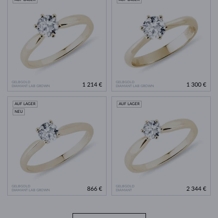
GELBGOLD
GELBGOLD
1 214 €
1 300 €
DIAMANT LAB GROWN
DIAMANT LAB GROWN
AUF LAGER
AUF LAGER
NEU
GELBGOLD
GELBGOLD
866 €
2 344 €
DIAMANT LAB GROWN
DIAMANT