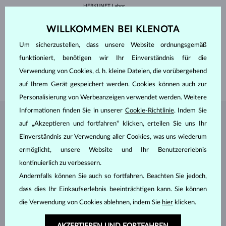
HERKUNFT
Labor
SCHLIFF
Rund
REINHEIT
VS
WILLKOMMEN BEI KLENOTA
FARBE
F
DURCHMESSER
4.5 mm
Um sicherzustellen, dass unsere Website ordnungsgemäß
GEWICHT
0.35 ct
funktioniert, benötigen wir Ihr Einverständnis für die
BREITE
1.70 mm
Verwendung von Cookies, d. h. kleine Dateien, die vorübergehend
GEWICHT
1.90 g
auf Ihrem Gerät gespeichert werden. Cookies können auch zur
Personalisierung von Werbeanzeigen verwendet werden. Weitere
Informationen finden Sie in unserer
Cookie-Richtlinie
. Indem Sie
SCHMUCK AUS DEM
KLENOTA ATELIER
auf „Akzeptieren und fortfahren“ klicken, erteilen Sie uns Ihr
Einverständnis zur Verwendung aller Cookies, was uns wiederum
ermöglicht, unsere Website und Ihr Benutzererlebnis
kontinuierlich zu verbessern.
Andernfalls können Sie auch so fortfahren. Beachten Sie jedoch,
dass dies Ihr Einkaufserlebnis beeinträchtigen kann. Sie können
die Verwendung von Cookies ablehnen, indem Sie
hier
klicken.