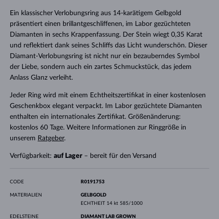
Ein klassischer Verlobungsring aus 14-karätigem Gelbgold
präsentiert einen brillantgeschliffenen, im Labor gezüchteten
Diamanten in sechs Krappenfassung. Der Stein wiegt 0,35 Karat
und reflektiert dank seines Schliffs das Licht wunderschön. Dieser
Diamant-Verlobungsring ist nicht nur ein bezauberndes Symbol
der Liebe, sondern auch ein zartes Schmuckstück, das jedem
Anlass Glanz verleiht.
Jeder Ring wird mit einem Echtheitszertifikat in einer kostenlosen
Geschenkbox elegant verpackt. Im Labor gezüchtete Diamanten
enthalten ein internationales Zertifikat. Größenänderung:
kostenlos 60 Tage. Weitere Informationen zur Ringgröße in
unserem
Ratgeber
.
Verfügbarkeit:
auf Lager
– bereit für den Versand
CODE
R0191753
MATERIALIEN
GELBGOLD
ECHTHEIT
14 kt 585/1000
EDELSTEINE
DIAMANT LAB GROWN