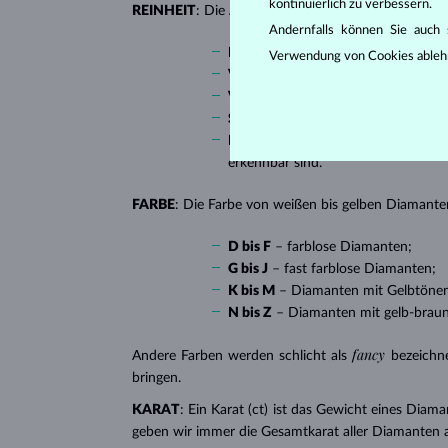
kontinuierlich zu verbessern.
REINHEIT
: Die Anzahl, Größe und Verteilung soge
Andernfalls können Sie auch s
IF
(Internally Flawless) – absolut 
Verwendung von Cookies ableh
VVS 1, VVS 2
(Very Very Slightly I
VS 1, VS 2
(Very Slightly Included)
SI 1, SI 2
(Slightly Included) – Diam
I1, I2, I3
(Included), in Tschechien a
erkennbar sind.
FARBE
: Die Farbe von weißen bis gelben Diamanten
D bis F
– farblose Diamanten;
G bis J
– fast farblose Diamanten;
K bis M
– Diamanten mit Gelbtöne
N bis Z
– Diamanten mit gelb-brau
fancy
Andere Farben werden schlicht als
bezeichn
bringen.
KARAT
: Ein Karat (ct) ist das Gewicht eines Diama
geben wir immer die Gesamtkarat aller Diamanten 