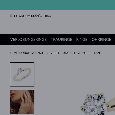
SHOWROOM DUŠNÍ 6, PRAG
VERLOBUNGSRINGE
TRAURINGE
RINGE
OHRRINGE
VERLOBUNGSRINGE
VERLOBUNGSRINGE MIT BRILLANT
Verlobungsringe
Trauringe
Ringe
Ohrringe
Ketten
Armbänder
Perlen
Schmuck
Geschenke
KLENOTA Kollektionen