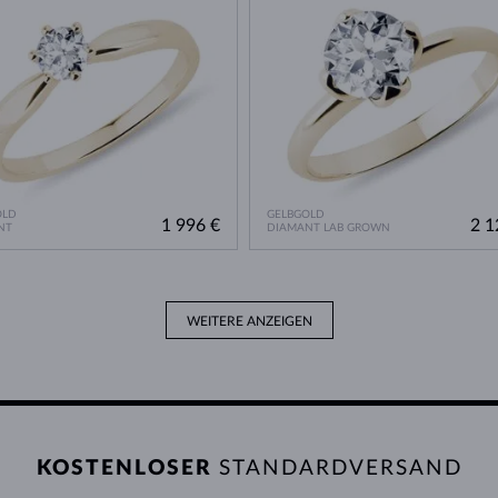
OLD
GELBGOLD
1 996 €
2 1
NT
DIAMANT LAB GROWN
WEITERE ANZEIGEN
KOSTENLOSER
STANDARDVERSAND