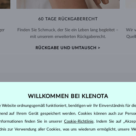
60 TAGE RÜCKGABERECHT
ger
Finden Sie Schmuck, der Sie ein Leben lang begleitet –
Wir 
mit unserem erweiterten Rückgaberecht.
Quell
RÜCKGABE UND UMTAUSCH >
DIAMANT
SCHMUCK
WILLKOMMEN BEI KLENOTA
den zunächst die grundsätzlichen Parameter bewertet - die sogenannte
e Website ordnungsgemäß funktioniert, benötigen wir Ihr Einverständnis für di
inen wesentlichen Einfluss auf den Preis eines Diamanten.
ehend auf Ihrem Gerät gespeichert werden. Cookies können auch zur Perso
ten seinen strahlenden Glanz. Der beliebteste Schliff ein Rundschliff, d
nformationen finden Sie in unserer
Cookie-Richtlinie
. Indem Sie auf „Akzept
t gebracht werden kann, z.B. Marquise, Baguette, Herz, Tropfen, Oval ode
ändnis zur Verwendung aller Cookies, was uns wiederum ermöglicht, unsere We
ingen
).