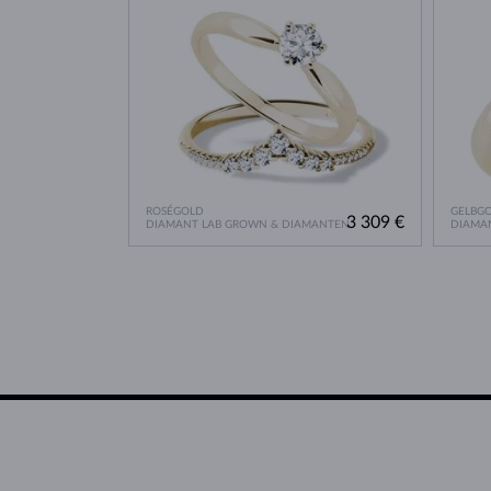
ROSÉGOLD
GELBG
3 309 €
DIAMANT LAB GROWN & DIAMANTEN
DIAMA