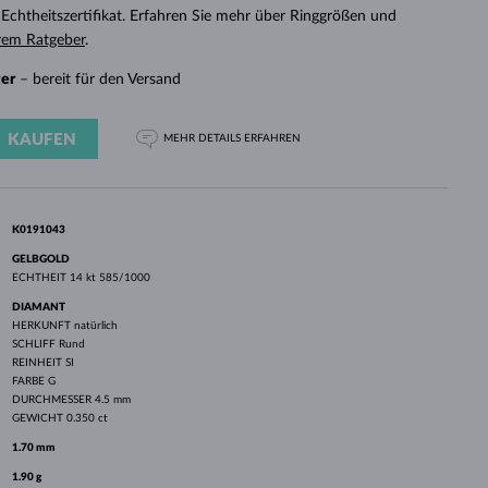
WEISSGOLD
ROSÉGOLD
WEISSGOLD
chtheitszertifikat. Erfahren Sie mehr über Ringgrößen und
DURCHSEHEN
rem Ratgeber
.
ger
– bereit für den Versand
KAUFEN
MEHR DETAILS
ERFAHREN
K0191043
GELBGOLD
ECHTHEIT
14 kt 585/1000
DIAMANT
HERKUNFT
natürlich
SCHLIFF
Rund
REINHEIT
SI
FARBE
G
DURCHMESSER
4.5 mm
GEWICHT
0.350 ct
1.70 mm
1.90 g