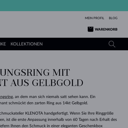
MEIN PROFIL
BLOG
WARENKORB
NKE
KOLLEKTIONEN
UNGSRING MIT
GELBGOLD
TANSANITE
TURMALINE
SAPHIRE
NT AUS GELBGOLD
ROSÉGOLD
TOPASE
MOLDAVITE
SMARAGDE
TURMALINE
MINERALKETTEN
MOLDAVITE
ngsring
, an dem man sich niemals satt sehen kann. Ein
ARMBÄNDER
KOLLEKTIONEN
SCHENKEN
RICHTIGEN
ANGEBOT
KLENOTA
SIMPLEN
PERLEN
SCHÖN
LIEBE
ant schmückt den zarten Ring aus 14kt Gelbgold.
MOLDAVITE
PERLEN ANHÄNGER
MINERALIEN
BABY-OHRRINGE
WEISSGOLD
HOCHZEITSSCHMUCK
Schmuckatelier KLENOTA handgefertigt. Wenn Sie Ihre Ringgröße
DINGE
n, ist die erste Anpassung innerhalb von 60 Tagen nach Erhalt des
HOCHZEITSOHRRINGE
GELBGOLD
GELBGOLD
DURCHSEHEN
DURCHSEHEN
DURCHSEHEN
DURCHSEHEN
DURCHSEHEN
DURCHSEHEN
DURCHSEHEN
DURCHSEHEN
DURCHSEHEN
 liefern Ihnen den Schmuck in einer eleganten Geschenkbox