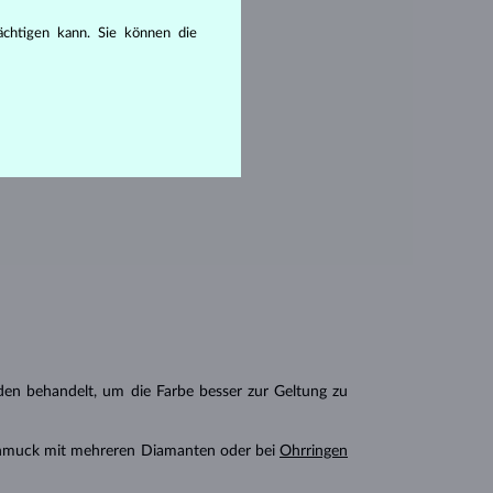
en seine Reinheit:
rächtigen kann. Sie können die
hlüssen, die mit dem bloßen Auge
n behandelt, um die Farbe besser zur Geltung zu
chmuck mit mehreren Diamanten oder bei
Ohrringen