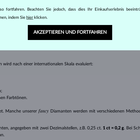
nannter “Einschlüsse” oder innerer Unreinheiten eines Diamanten bestimm
o fortfahren. Beachten Sie jedoch, dass dies Ihr Einkaufserlebnis beeint
transparente Diamanten ohne Einschlüsse,
nen, indem Sie
hier
klicken.
ncluded) – Diamanten mit sehr kleinen Einschlüssen,
 – Diamanten mit kleinen Einschlüssen,
AKZEPTIEREN UND FORTFAHREN
anten mit Einschlüssen, die nur mit einer Lupe zu erkennen sind,
uch mit
P
gekennzeichnet – Diamanten mit mittleren oder größeren Einsc
 wird nach einer internationalen Skala evaluiert:
n;
nen Farbtönen.
fancy
et. Manche unserer
Diamanten werden mit verschiedenen Methode
nten, angegeben mit zwei Dezimalstellen, z.B. 0,25 ct.
1 ct = 0,2 g
. Bei S
an.