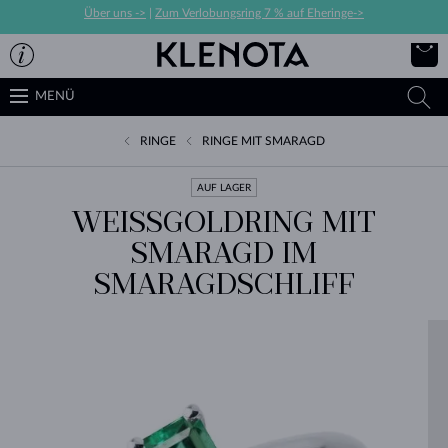
Über uns ->
|
Zum Verlobungsring 7 % auf Eheringe->
MENÜ
RINGE
RINGE MIT SMARAGD
AUF LAGER
WEISSGOLDRING MIT S
MARAGD IM S
MARAGDSCHLIFF