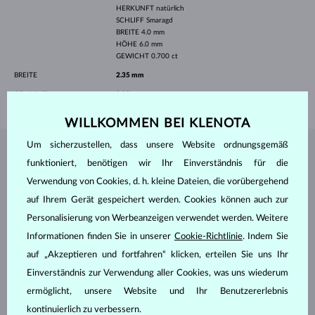
HERKUNFT
natürlich
SCHLIFF
Smaragd
BREITE
4.0 mm
HÖHE
6.0 mm
GEWICHT
0.700 ct
BREITE
2.35 mm
GEWICHT
2.00 g
WILLKOMMEN BEI KLENOTA
Um sicherzustellen, dass unsere Website ordnungsgemäß
SCHMUCK AUS DEM
KLENOTA ATELIER
funktioniert, benötigen wir Ihr Einverständnis für die
Verwendung von Cookies, d. h. kleine Dateien, die vorübergehend
auf Ihrem Gerät gespeichert werden. Cookies können auch zur
Personalisierung von Werbeanzeigen verwendet werden. Weitere
Informationen finden Sie in unserer
Cookie-Richtlinie
. Indem Sie
auf „Akzeptieren und fortfahren“ klicken, erteilen Sie uns Ihr
Einverständnis zur Verwendung aller Cookies, was uns wiederum
ermöglicht, unsere Website und Ihr Benutzererlebnis
kontinuierlich zu verbessern.