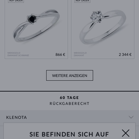
AUF LAGER
AUF LAGER
WEISSGOLD
WEISSGOLD
866 €
2 344 €
DIAMANT SCHWARZ
DIAMANT
WEITERE ANZEIGEN
60 TAGE
RÜCKGABERECHT
KLENOTA
KONTAKTINFORMATIONEN
EINKAUF
SIE BEFINDEN SICH AUF
SHOWROOM