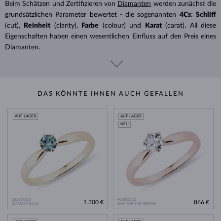
Beim Schätzen und Zertifizieren von
Diamanten
werden zunächst die
grundsätzlichen Parameter bewertet - die sogenannten
4Cs
:
Schliff
(cut),
Reinheit
(clarity),
Farbe
(colour) und
Karat
(carat). All diese
Eigenschaften haben einen wesentlichen Einfluss auf den Preis eines
Diamanten.
DAS KÖNNTE IHNEN AUCH GEFALLEN
AUF LAGER
AUF LAGER
NEU
GELBGOLD
ROSÉGOLD
1 300 €
866 €
DIAMANT BLAU
DIAMANT LAB GROWN