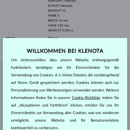
HERKUNFT
natürlich
SCHLIFF
Marquise
REINHEIT
VS
FARBE
G
BREITE
4.0 mm
HÖHE
1.85 mm
GEWICHT
0.150 ct
BREITE
1.7 mm
GEWICHT
1.30 g
WILLKOMMEN BEI KLENOTA
Um sicherzustellen, dass unsere Website ordnungsgemäß
funktioniert, benötigen wir Ihr Einverständnis für die
SCHMUCK AUS DEM
KLENOTA ATELIER
Verwendung von Cookies, d. h. kleine Dateien, die vorübergehend
auf Ihrem Gerät gespeichert werden. Cookies können auch zur
Personalisierung von Werbeanzeigen verwendet werden. Weitere
Informationen finden Sie in unserer
Cookie-Richtlinie
. Indem Sie
auf „Akzeptieren und fortfahren“ klicken, erteilen Sie uns Ihr
Einverständnis zur Verwendung aller Cookies, was uns wiederum
ermöglicht, unsere Website und Ihr Benutzererlebnis
kontinuierlich zu verbessern.