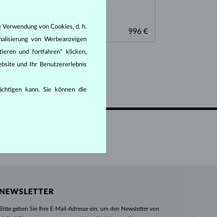
WEISSGOLD
ROSÉGOLD
WEISSGOLD
DURCHSEHEN
e Verwendung von Cookies, d. h.
WEISSGOLD
WEISSGOLD
92 €
996 €
GRANAT & DIAMANTEN
DIAMANT
nalisierung von Werbeanzeigen
ieren und fortfahren“ klicken,
bsite und Ihr Benutzererlebnis
rächtigen kann. Sie können die
UF
NEWSLETTER
Bitte geben Sie Ihre E-Mail-Adresse ein, um den Newsletter von