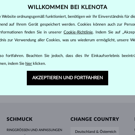
HALO-DESIGN
ORIGINELLE SETS
AMETHYSTE
EINZELOHRRINGE
EDELSTEINE
SÜSSWASSERPERLEN
LÜNETTENFASSUNG
FÜR DIE MUTTER
WEISSGOLD
MORGANITE
TOPASE
RUBINE
GESCHENKIDEEN
WILLKOMMEN BEI KLENOTA
GELBGOLD
MAGNETISCHE HALSKETTEN
ROSÉGOLD
e Website ordnungsgemäß funktioniert, benötigen wir Ihr Einverständnis für di
GOLD
WEISSGOLD
1 474 €
6
IT & DIAMANTEN
OHNE EDELSTEIN
ROSÉGOLD
GRAVIERBARER SCHMUCK
ehend auf Ihrem Gerät gespeichert werden. Cookies können auch zur Perso
nformationen finden Sie in unserer
Cookie-Richtlinie
. Indem Sie auf „Akzept
LETNÍ VRSTVENÍ
ändnis zur Verwendung aller Cookies, was uns wiederum ermöglicht, unsere We
WEITERE ANZEIGEN
o fortfahren. Beachten Sie jedoch, dass dies Ihr Einkaufserlebnis beeint
nen, indem Sie
hier
klicken.
AKZEPTIEREN UND FORTFAHREN
OSTENLOSE
GESCHENKBOX ZU JEDEM KA
SCHMUCK
CHANGE COUNTRY
RINGGRÖSSEN UND ANPASSUNGEN
Deutschland & Österreich