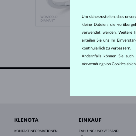
Um sicherzustellen, dass unser
WEISSGOLD
WEISS
866 €
DIAMANT
TANSAN
kleine Dateien, die vorüberg
verwendet werden. Weitere I
erteilen Sie uns Ihr Einverst
kontinuierlich zu verbessern.
Andernfalls können Sie auch s
Verwendung von Cookies ableh
K
KLENOTA
EINKAUF
KONTAKTINFORMATIONEN
ZAHLUNG UND VERSAND